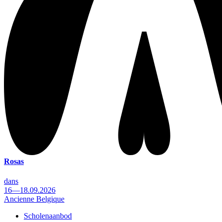
Rosas
dans
16—18.09.2026
Ancienne Belgique
Scholenaanbod