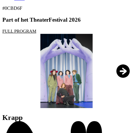
#0CBD6F
Part of het TheaterFestival 2026
FULL PROGRAM
1
/
7
Krapp