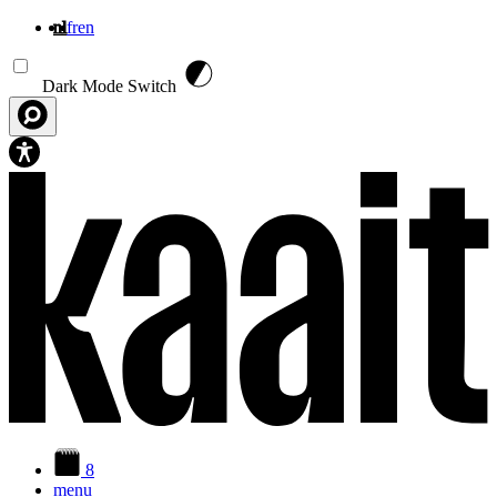
nl
fr
en
Overslaan en naar de inhoud gaan
Dark Mode Switch
8
menu