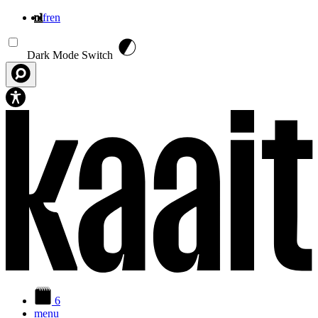
nl
fr
en
Overslaan en naar de inhoud gaan
Dark Mode Switch
6
menu