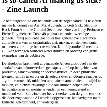
Is so-called AI making us sick?
- Zine Launch
Je bent uitgenodigd om het einde van de zogenaamde AI te vieren
met de lancering van Aïe: Ms. Authenticity Gets Sick: Stepping
Back From AI in the Cultural Sector, een zine van Lucy Perineau en
Pierre Huyghebaert. Deze 48 pagina's tellende, tweetalige
(Engels/Frans) publicatie gaat over hoe generatieve algoritmen
culturele werkers en organisaties ziek maken, en stelt een aantal
manieren voor om je beter te voelen. Kom bijvoorbeeld met ons
CO2-opgevangen bruisend water drinken en ontvang een gratis
exemplaar van de publicatie.
De afgelopen jaren heeft zogenaamde AI een groot deel van de
aandacht van cultuurwerkers gekaapt, vooral op het gebied van
productie, samenwerking en toekomstvisies. In deze publicatie
tekenen, schrijven en praten de auteurs over emotionele reacties op
algoritme-moeheid, middelen om mainstreamverhalen in twijfel te
trekken, en nieuwe ervaringen die ons kunnen helpen ons te
herpositioneren en energie te vinden in een veranderend en
muterend veld. Een zine over het verwerken van de grote emoties
die door zogenaamde AI worden opgeroepen, het navigeren naar
kritische geletterdheid, en verdergaan.