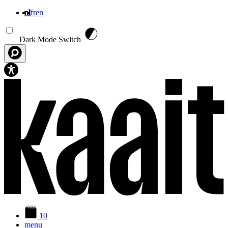
nl
fr
en
Overslaan en naar de inhoud gaan
Dark Mode Switch
10
menu