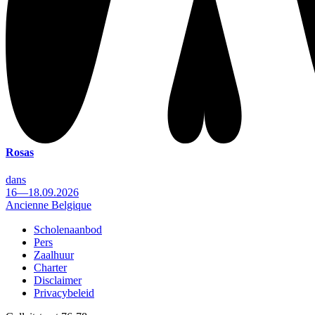
Rosas
dans
16—18.09.2026
Ancienne Belgique
Scholenaanbod
Pers
Footer
Zaalhuur
Charter
Disclaimer
Privacybeleid