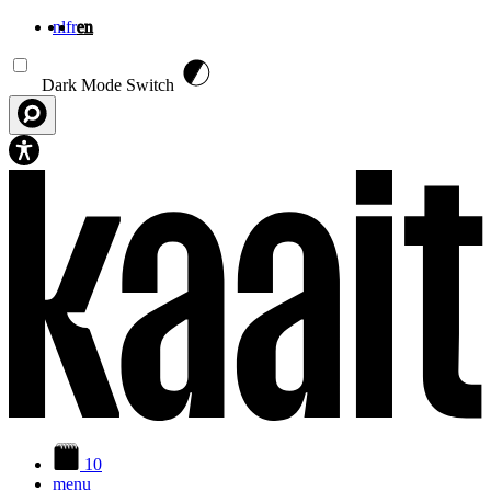
nl
fr
en
Skip to main content
Dark Mode Switch
10
menu