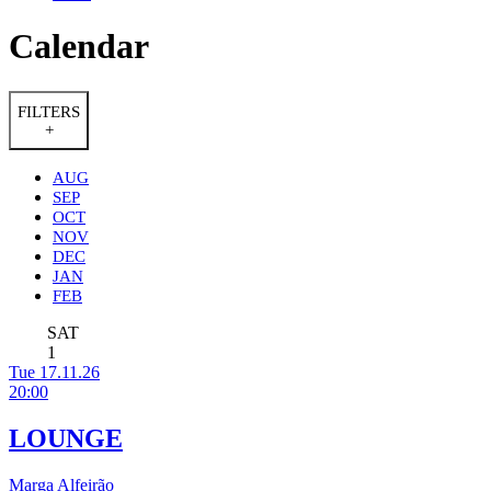
Calendar
FILTERS
+
AUG
SEP
OCT
NOV
DEC
JAN
FEB
SAT
1
Tue 17.11.26
20:00
LOUNGE
Marga Alfeirão