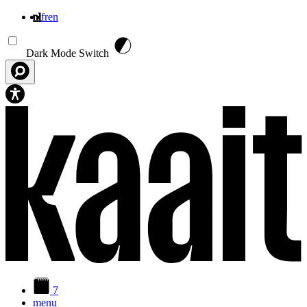
nl
fr
en
Overslaan en naar de inhoud gaan
Dark Mode Switch
7
menu