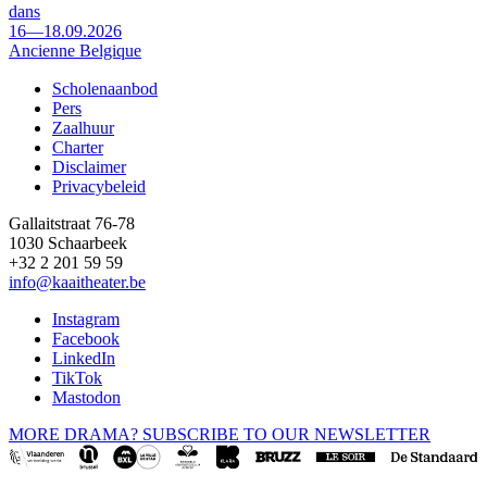
dans
16—18.09.2026
Ancienne Belgique
Scholenaanbod
Pers
Footer
Zaalhuur
Charter
Disclaimer
Privacybeleid
Gallaitstraat 76-78
1030 Schaarbeek
+32 2 201 59 59
info@kaaitheater.be
Instagram
Facebook
LinkedIn
TikTok
Mastodon
MORE DRAMA? SUBSCRIBE TO OUR NEWSLETTER