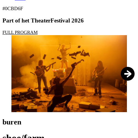
#0CBD6F
Part of het TheaterFestival 2026
FULL PROGRAM
1
/
4
buren
shoe/farm