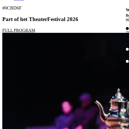
#0CBD6F
W
By
Part of het TheaterFestival 2026
Mo
FULL PROGRAM
Th
te
ac
ad
Th
in
th