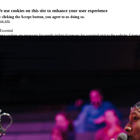
e use cookies on this site to enhance your user experience
 clicking the Accept button, you agree to us doing so.
re info
Essential
ese cookies are necessary for purely technical reasons for a normal visit to the website. Given 
chnical necessity, only an information obligation applies, and these cookies are placed as soon 
cess the website.
Marketing
vertising and remarketing cookies, etc.
Statistics
ese are cookies that enable us to know how many times a given page has been consulted. We us
formation solely to improve the content of our website. These cookies are only placed if you ag
eir placement.
SAVE PREFERENCES
NO THANK YOU
ACCEPT ALL COOKIES
WITHDRAW CONSENT