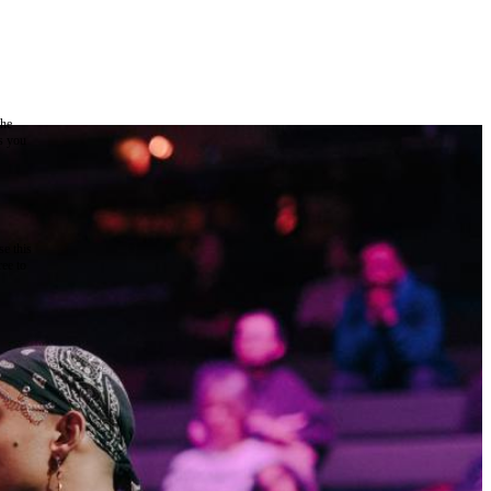
the
as you
e this
ree to