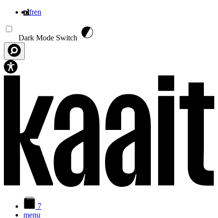
nl
fr
en
Overslaan en naar de inhoud gaan
Dark Mode Switch
7
menu