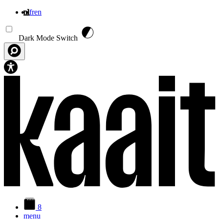
nl
fr
en
Overslaan en naar de inhoud gaan
Dark Mode Switch
8
menu