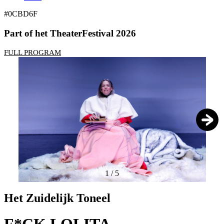
#0CBD6F
Part of het TheaterFestival 2026
FULL PROGRAM
1
/
5
Het Zuidelijk Toneel
F*CK LOLITA