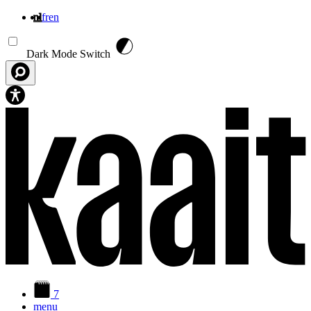
nl
fr
en
Overslaan en naar de inhoud gaan
Dark Mode Switch
7
menu