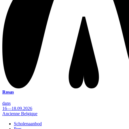
Rosas
dans
16—18.09.2026
Ancienne Belgique
Scholenaanbod
Pers