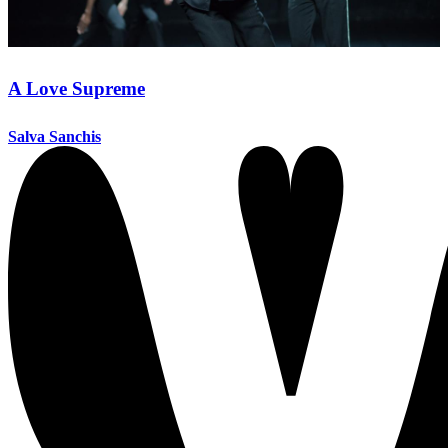
A Love Supreme
Salva Sanchis