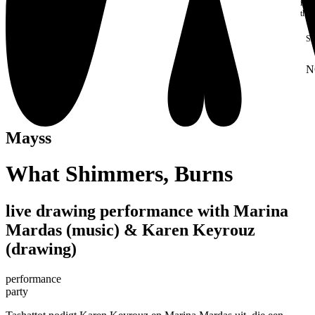
info
thei
S
N
W
Mayss
What Shimmers, Burns
live drawing performance with Marina
Mardas (music) & Karen Keyrouz
(drawing)
performance
party