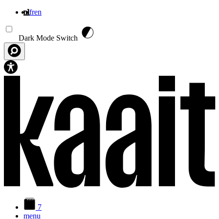
nl
fr
en
Overslaan en naar de inhoud gaan
Dark Mode Switch
7
menu