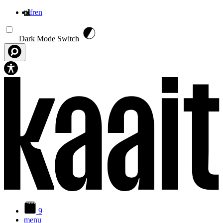
nl
fr
en
Overslaan en naar de inhoud gaan
Dark Mode Switch
9
menu