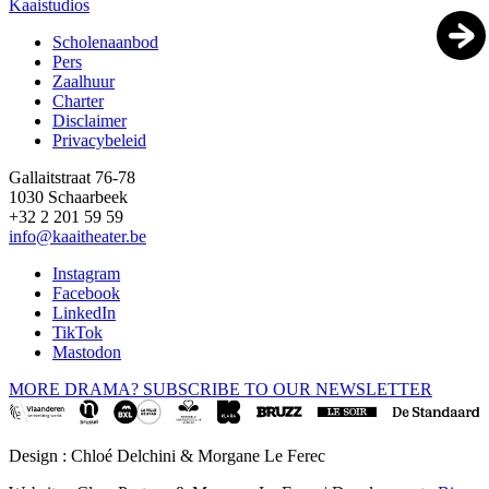
Kaaistudios
Scholenaanbod
Pers
Footer
Zaalhuur
Charter
Disclaimer
Privacybeleid
Gallaitstraat 76-78
1030 Schaarbeek
+32 2 201 59 59
info@kaaitheater.be
Instagram
Facebook
LinkedIn
TikTok
Mastodon
MORE DRAMA? SUBSCRIBE TO OUR NEWSLETTER
Design : Chloé Delchini & Morgane Le Ferec