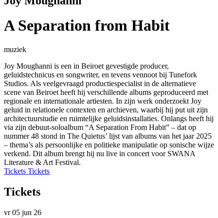
Joy Moughanni
A Separation from Habit
muziek
Joy Moughanni is een in Beiroet gevestigde producer,
geluidstechnicus en songwriter, en tevens vennoot bij Tunefork
Studios. Als veelgevraagd productiespecialist in de alternatieve
scene van Beiroet heeft hij verschillende albums geproduceerd met
regionale en internationale artiesten. In zijn werk onderzoekt Joy
geluid in relationele contexten en archieven, waarbij hij put uit zijn
architectuurstudie en ruimtelijke geluidsinstallaties. Onlangs heeft hij
via zijn debuut-soloalbum “A Separation From Habit” – dat op
nummer 48 stond in The Quietus’ lijst van albums van het jaar 2025
– thema’s als persoonlijke en politieke manipulatie op sonische wijze
verkend. Dit album brengt hij nu live in concert voor SWANA
Literature & Art Festival.
Tickets
Tickets
Tickets
vr 05 jun 26