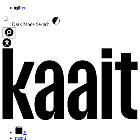
nl
fr
en
Overslaan en naar de inhoud gaan
Dark Mode Switch
9
menu