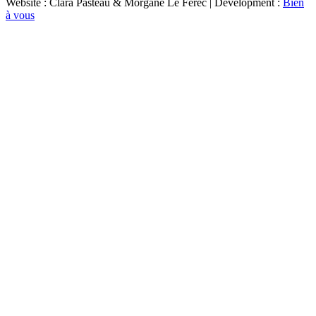
Website : Clara Pasteau & Morgane Le Ferec | Development :
Bien
à vous