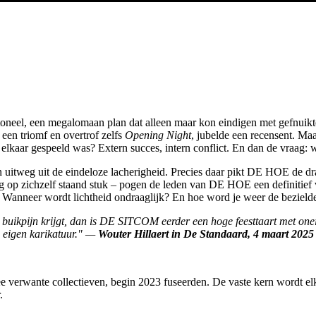
eel, een megalomaan plan dat alleen maar kon eindigen met gefnuikte 
een triomf en overtrof zelfs
Opening Night
, jubelde een recensent. Maa
it elkaar gespeeld was? Extern succes, intern conflict. En dan de vraa
 uitweg uit de eindeloze lacherigheid. Precies daar pikt DE HOE de draa
edig op zichzelf staand stuk – pogen de leden van DE HOE een definitief
Wanneer wordt lichtheid ondraaglijk? En hoe word je weer de bezielde gr
 buikpijn krijgt, dan is DE SITCOM eerder een hoge feesttaart met onei
eigen karikatuur." —
Wouter Hillaert in De Standaard, 4 maart 2025
rwante collectieven, begin 2023 fuseerden. De vaste kern wordt elk a
.