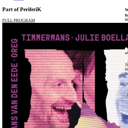
Part of PeriferiK
W
By
Mo
FULL PROGRAM
Th
te
ac
ad
Th
in
th