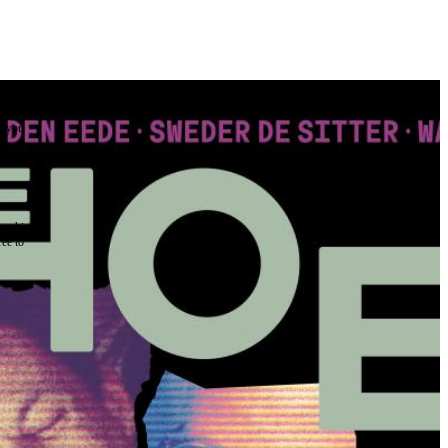
the
as you
e this
ree to