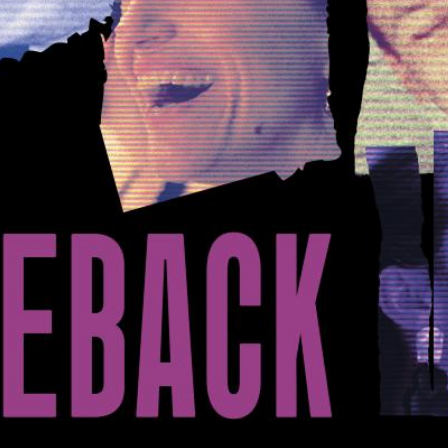
1
/
9