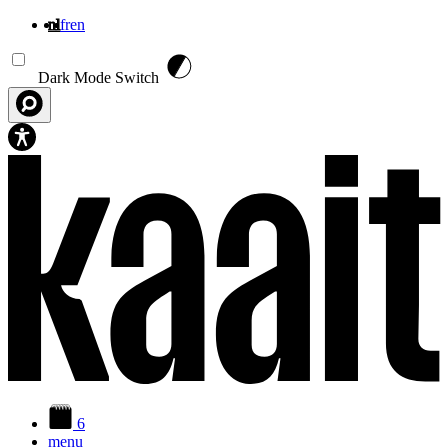
nl
fr
en
Overslaan en naar de inhoud gaan
Dark Mode Switch
6
menu