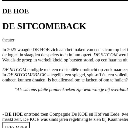
DE HOE
DE SITCOMEBACK
theater
In 2025 waagde DE HOE zich aan het maken van een sitcom op het ton
de logica in slaagden de spelers toch in hun opzet.
DE SITCOM
werd 
Wat als de groep in werkelijkheid op barsten stond, op een haar na u
DE SITCOM
eindigde met een existentiële dooltocht op zoek naar een
In
DE SITCOMEBACK
– tegelijk een spiegel, spin-off én een voll
omheen kunnen draaien. Is het allemaal om te lachen of om te huilen? 
"Als sitcoms platte pannenkoeken zijn waarvan je bij overdaad
•
DE HOE
ontstond toen Compagnie De KOE en Hof van Eede, twee ve
maakt zelf. De KOE was sinds jaren regelmatig te zien bij Kaaitheater
LEES MEER