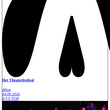
Het Theaterfestival
débat
04.09.2026
KVS TOP