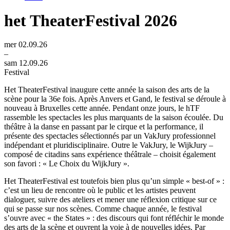
het TheaterFestival 2026
mer 02.09.26
–
sam 12.09.26
Festival
Het TheaterFestival inaugure cette année la saison des arts de la
scène pour la 36e fois. Après Anvers et Gand, le festival se déroule à
nouveau à Bruxelles cette année. Pendant onze jours, le hTF
rassemble les spectacles les plus marquants de la saison écoulée. Du
théâtre à la danse en passant par le cirque et la performance, il
présente des spectacles sélectionnés par un VakJury professionnel
indépendant et pluridisciplinaire. Outre le VakJury, le WijkJury –
composé de citadins sans expérience théâtrale – choisit également
son favori : « Le Choix du WijkJury ».
Het TheaterFestival est toutefois bien plus qu’un simple « best-of » :
c’est un lieu de rencontre où le public et les artistes peuvent
dialoguer, suivre des ateliers et mener une réflexion critique sur ce
qui se passe sur nos scènes. Comme chaque année, le festival
s’ouvre avec « the States » : des discours qui font réfléchir le monde
des arts de la scène et ouvrent la voie à de nouvelles idées. Par