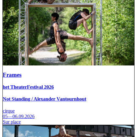
Frames
het TheaterFestival 2026
Not Standing / Alexander Vantournhout
cirque
05—06.09.2026
Sur place