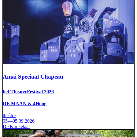
Amai Speciaal Chapeau
het TheaterFestival 2026
DE MAAN & 4Hoog
théâtre
05—05.09.2026
De Kriekelaar