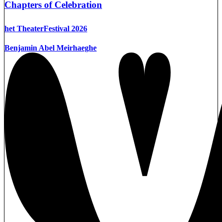
Chapters of Celebration
het TheaterFestival 2026
Benjamin Abel Meirhaeghe