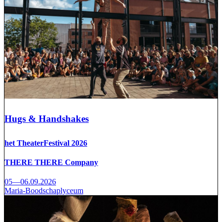
Hugs & Handshakes
het TheaterFestival 2026
THERE THERE Company
05—06.09.2026
Maria-Boodschaplyceum