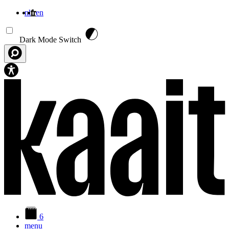
nl
fr
en
Aller au contenu principal
Dark Mode Switch
6
menu