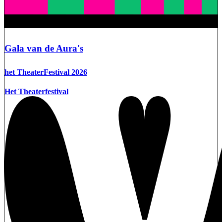
Gala van de Aura's
het TheaterFestival 2026
Het Theaterfestival