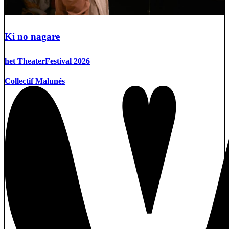
Ki no nagare
het TheaterFestival 2026
Collectif Malunés