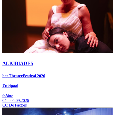
ALKIBIADES
het TheaterFestival 2026
Zuidpool
théâtre
04—05.09.2026
CC De Factorij