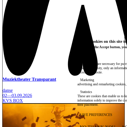
We use cookies on this site t
By clicking the Accept button, you
More info
Essential
These cookies are necessary for purel
technical necessity, only an informat
access the website.
Muziektheater Transparant
Marketing
advertising and remarketing cookies, 
danse
Statistics
02—03.09.2026
These are cookies that enable us to
KVS BOX
information solely to improve the con
their placement.
SAVE PREFERENCES