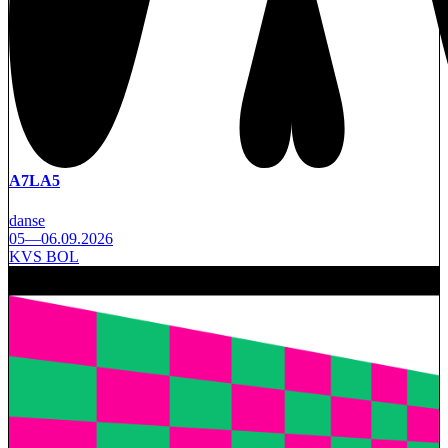
A7LA5
danse
05—06.09.2026
KVS BOL