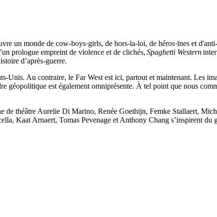
s’ouvre un monde de cow-boys·girls, de hors-la-loi, de héros·ïnes et d'anti
 d’un prologue empreint de violence et de clichés,
Spaghetti Western
inter
histoire d’après-guerre.
ts-Unis. Au contraire, le Far West est ici, partout et maintenant. Les i
’ordre géopolitique est également omniprésente. À tel point que nous com
ène de théâtre Aurelie Di Marino, Renée Goethijn, Femke Stallaert, Mi
ella, Kaat Arnaert, Tomas Pevenage et Anthony Chang s’inspirent du g