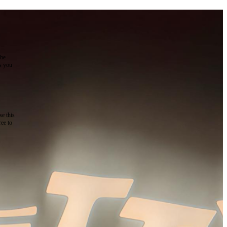
the
as you
e this
ree to