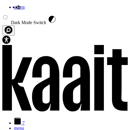
nl
fr
en
Aller au contenu principal
Dark Mode Switch
7
menu