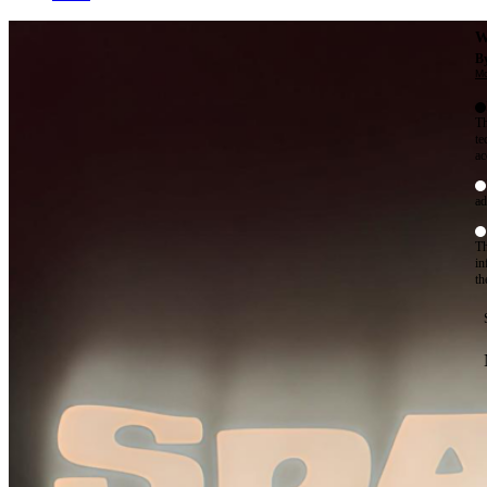
W
By
Mo
Th
te
ac
ad
Th
in
th