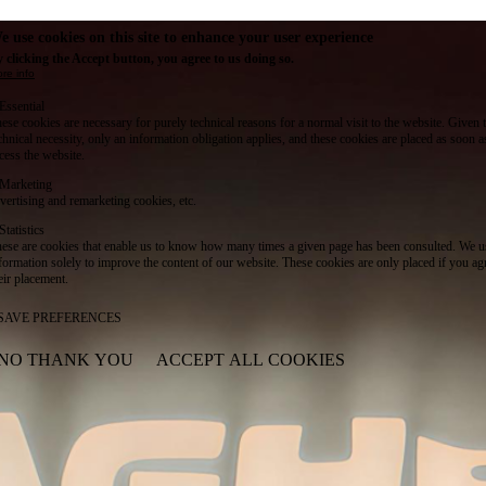
e use cookies on this site to enhance your user experience
 clicking the Accept button, you agree to us doing so.
re info
Essential
ese cookies are necessary for purely technical reasons for a normal visit to the website. Given 
chnical necessity, only an information obligation applies, and these cookies are placed as soon 
cess the website.
Marketing
vertising and remarketing cookies, etc.
Statistics
ese are cookies that enable us to know how many times a given page has been consulted. We us
formation solely to improve the content of our website. These cookies are only placed if you ag
eir placement.
SAVE PREFERENCES
NO THANK YOU
ACCEPT ALL COOKIES
WITHDRAW CONSENT