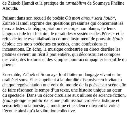
de Zaïneb Ḥamdi et la pratique du
turntablism
de Soumaya Phéline
Abouda.
Puisant dans son recueil de poésie
Où mon amour sera ḥoub*,
Zaïneb Hamdi exprime des questions pressantes qui concernent les
deux artistes : la réappropriation des corps non blancs, de leurs
langues et de leur histoire, le retrait des « systèmes des Pères » et le
refus de toute essentialisation comme instrument de pouvoir.
Ḥoub
déploie ces mots poétiques en scènes, entre confessions et
incantations. En écho, la musique orchestrée en direct derrière les
platines devient un récit à part entière, qui déconstruit et compose
des voix, des textures et des samples pour accompagner le souffle du
poème.
Ensemble, Zaïneb et Soumaya font flotter un langage vivant entre
oralité et sons. Elles appellent à la pluralité discursive en invitant à
chaque représentation une voix du monde de la poésie sur scène afin
de faire résonner, le temps d’un texte, une histoire unique au cœur
du spectacle. Dans un décor circulaire aux allures de science-fiction,
Ḥoub
plonge le public dans une pollinisation croisée artistique et
sensorielle où la poésie, la musique et le silence ouvrent la voie à
l’écoute ainsi qu'à la vibration collective.