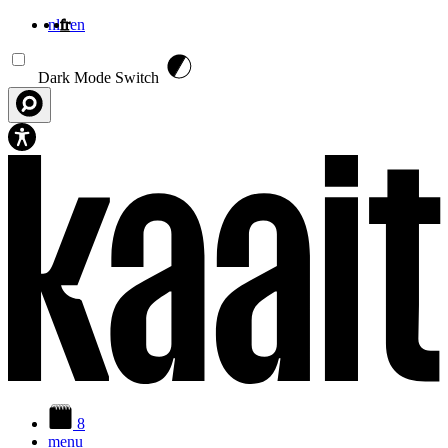
nl
fr
en
Aller au contenu principal
Dark Mode Switch
8
menu