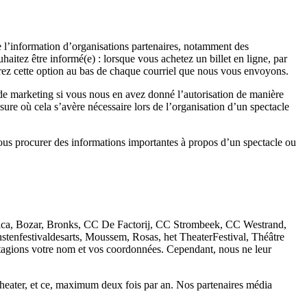
 l’information d’organisations partenaires, notamment des
aitez être informé(e) : lorsque vous achetez un billet en ligne, par
rez cette option au bas de chaque courriel que nous vous envoyons.
de marketing si vous nous en avez donné l’autorisation de manière
ure où cela s’avère nécessaire lors de l’organisation d’un spectacle
vous procurer des informations importantes à propos d’un spectacle ou
Musica, Bozar, Bronks, CC De Factorij, CC Strombeek, CC Westrand,
enfestivaldesarts, Moussem, Rosas, het TheaterFestival, Théâtre
rtagions votre nom et vos coordonnées. Cependant, nous ne leur
itheater, et ce, maximum deux fois par an. Nos partenaires média