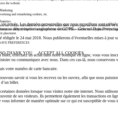
cess the website.
Marketing
vertising and remarketing cookies, etc.
Statistics
e vie privée. Les données personnelles que nous recueillons sont utili
ese are cookies that enable us to know how many times a given page has been consulted. We us
nu sous sa dénomination anglophone de GDPR –
General Data Protectio
formation solely to improve the content of our website. These cookies are only placed if you ag
eir placement.
é rédigée le 24 mai 2018. Nous publierons d’éventuelles mises à jour sur 
SAVE PREFERENCES
NO THANK YOU
ACCEPT ALL COOKIES
illet, effectuez un achat dans notre boutique en ligne, vous vous inscr
WITHDRAW CONSENT
re histoire ou communiquez avec nous. Dans ces cas-là, nous conservons
ais votre numéro de carte bancaire.
uvons savoir si vous les recevez ou les ouvrez, afin que nous puission
 d’un billet.
ertaines données lorsque vous visitez notre site internet. Nous utilisons
ouvenir de ses visiteurs. Ils permettent également les transactions en li
e vous informer de manière optimale sur ce qui est susceptible de vous 