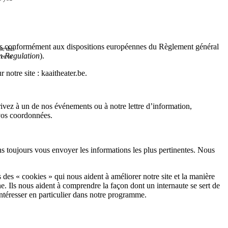
sées conformément aux dispositions européennes du Règlement général
e this
n Regulation
).
ree to
notre site : kaaitheater.be.
ivez à un de nos événements ou à notre lettre d’information,
 vos coordonnées.
s toujours vous envoyer les informations les plus pertinentes. Nous
 des « cookies » qui nous aident à améliorer notre site et la manière
gne. Ils nous aident à comprendre la façon dont un internaute se sert de
intéresser en particulier dans notre programme.