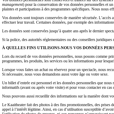
management
) pour la conservation de vos données personnelles et un r
plaintes et participations à des programmes spécifiques. Nous nous eff
Vos données sont toujours conservées de manière sécurisée. L’accès a
effectuer leur travail. Certaines données, par exemple des informations
Les données sont conservées jusqu’à quatre ans après le dernier specta
Si la police, des autorités réglementaires ou des conseillers juridiques
À QUELLES FINS UTILISONS-NOUS VOS DONNÉES PER
Lors du recueil de vos données personnelles, nous posons comme princi
programmes, les produits, les services ou les informations pour lesquel
Lorsque vous faites un achat ou réservez pour un spectacle, nous rec
Si nécessaire, nous vous demandons aussi votre âge ou votre sexe.
Un billet d’entrée est personnel et les données personnelles que nous rec
informatifs (avant ou après votre visite) et pour vous contacter en c
Nous pouvons aussi recueillir des informations sur la manière dont vous u
Le Kaaitheater fait des photos à des fins promotionnelles, des prises de
appel à l’intérêt légitime. Ainsi, en cas d’utilisation susceptible d’
l’utilisation de photos de groupes, ni aux personnes n’apparaissant pas