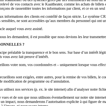
elevé de vos contacts avec le Kaaitheater, comme les achats de billets et
orçons de rassembler toutes les informations par client, et ce en un seu
ux informations des clients est contrôlé de façon stricte. Le système 
 sensibles, ne sont accessibles qu’aux membres du personnel qui ont une 
cle auquel vous avez assisté.
 nous les demandent, il est possible que nous devions les leur transmettre
SONNELLES ?
pe préalable la transparence et le bon sens. Sur base d’un intérêt légi
s vous avez fait preuve d’intérêt.
ueillons votre nom, vos coordonnées et – uniquement lorsque vous effec
ueillons sont exigées, entre autres, pour la remise de vos billets, le con
as de modification de programme ou d’annulation.
tilisez nos services (p. ex. le site internet) afin d’analyser notre fichi
 vues et de son que nous utilisons éventuellement sur notre site internet
avoir un impact, nous demanderons l’autorisation explicite à qui figure 
 à l’image, ni pour usage interne.