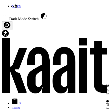
nl
fr
en
Aller au contenu principal
Dark Mode Switch
W
By
Mo
8
Th
menu
te