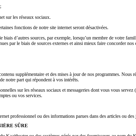
;
net sur les réseaux sociaux.
rtaines fonctions de notre site internet seront désactivées.
le biais d’autres sources, par exemple, lorsqu’un membre de votre fami
s par le biais de sources externes et ainsi mieux faire concorder nos co
du contenu supplémentaire et des mises à jour de nos programmes. Nous 
e notre part qui répondent à vos intérêts.
sonnelles sur les réseaux sociaux et messageries dont vous vous serve
omptes ou vos services.
ernet professionnel ou des informations parues dans des articles ou des
IÈRE SÛRE
s du Kaaitheater ou des systèmes gérés par des fournisseurs au nom du 