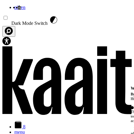
nl
fr
en
Aller au contenu principal
Dark Mode Switch
W
By
Mo
Th
te
ac
8
menu
ad