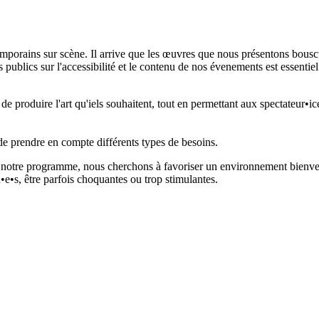
emporains sur scène. Il arrive que les œuvres que nous présentons bouscu
lics sur l'accessibilité et le contenu de nos évenements est essentiel
e produire l'art qu'iels souhaitent, tout en permettant aux spectateur•i
e prendre en compte différents types de besoins.
de notre programme, nous cherchons à favoriser un environnement bienvei
n•e•s, être parfois choquantes ou trop stimulantes.