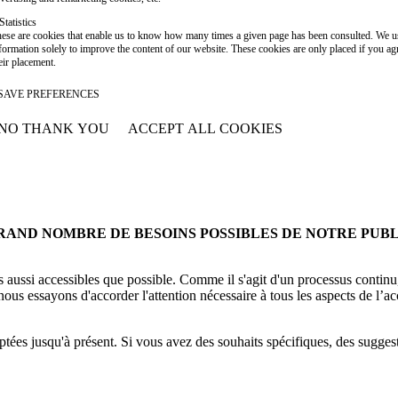
Statistics
ese are cookies that enable us to know how many times a given page has been consulted. We us
formation solely to improve the content of our website. These cookies are only placed if you ag
eir placement.
SAVE PREFERENCES
NO THANK YOU
ACCEPT ALL COOKIES
WITHDRAW CONSENT
RAND NOMBRE DE BESOINS POSSIBLES DE NOTRE PUBL
aussi accessibles que possible. Comme il s'agit d'un processus continu, 
nous essayons d'accorder l'attention nécessaire à tous les aspects de l’acce
es jusqu'à présent. Si vous avez des souhaits spécifiques, des suggest