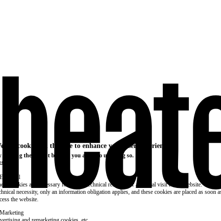
e use cookies on this site to enhance your user experience
 clicking the Accept button, you agree to us doing so.
re info
Essential
ese cookies are necessary for purely technical reasons for a normal visit to the website. Given 
chnical necessity, only an information obligation applies, and these cookies are placed as soon 
cess the website.
Marketing
vertising and remarketing cookies, etc.