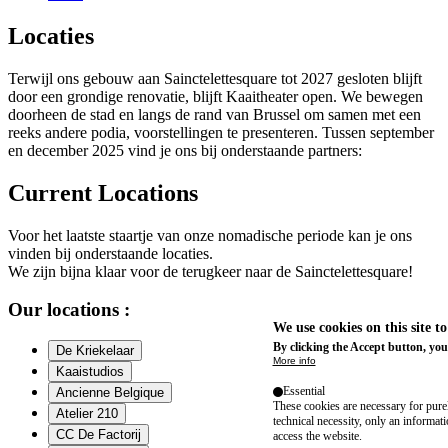
Locaties
Terwijl ons gebouw aan Sainctelettesquare tot 2027 gesloten blijft
door een grondige renovatie, blijft Kaaitheater open. We bewegen
doorheen de stad en langs de rand van Brussel om samen met een
reeks andere podia, voorstellingen te presenteren. Tussen september
en december 2025 vind je ons bij onderstaande partners:
Current Locations
Voor het laatste staartje van onze nomadische periode kan je ons
vinden bij onderstaande locaties.
We zijn bijna klaar voor de terugkeer naar de Sainctelettesquare!
Our locations :
We use cookies on this site t
By clicking the Accept button, you
De Kriekelaar
More info
Kaaistudios
Essential
Ancienne Belgique
These cookies are necessary for purel
Atelier 210
technical necessity, only an informat
CC De Factorij
access the website.