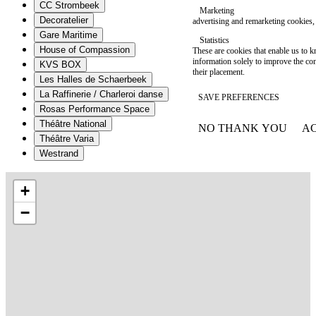
CC Strombeek
Marketing
Decoratelier
advertising and remarketing cookies, 
Gare Maritime
Statistics
House of Compassion
These are cookies that enable us to
information solely to improve the con
KVS BOX
their placement.
Les Halles de Schaerbeek
La Raffinerie / Charleroi danse
SAVE PREFERENCES
Rosas Performance Space
Théâtre National
NO THANK YOU
AC
WITHDRAW CONSEN
Théâtre Varia
Westrand
+
−