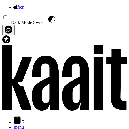
nl
fr
en
Overslaan en naar de inhoud gaan
Dark Mode Switch
7
menu