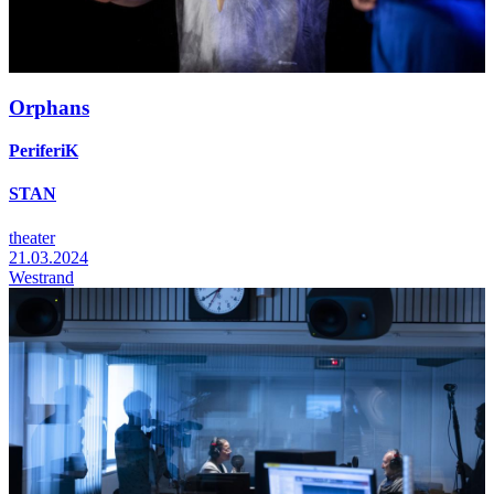
Orphans
PeriferiK
STAN
theater
21.03.2024
Westrand