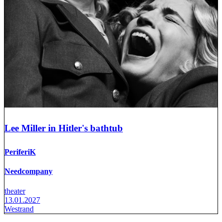
Lee Miller in Hitler's bathtub
PeriferiK
Needcompany
theater
13.01.2027
Westrand