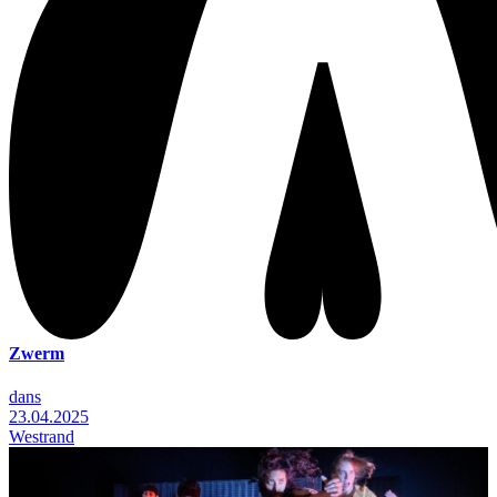
Zwerm
dans
23.04.2025
Westrand