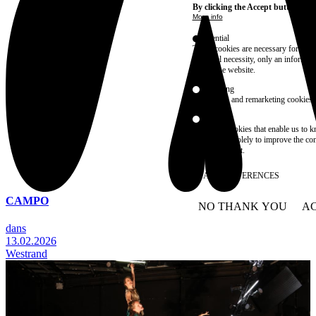
By clicking the Accept button, you
More info
Essential
These cookies are necessary for purel
technical necessity, only an informat
access the website.
Marketing
advertising and remarketing cookies, 
Statistics
These are cookies that enable us to
information solely to improve the con
their placement.
SAVE PREFERENCES
CAMPO
NO THANK YOU
AC
WITHDRAW CONSEN
dans
13.02.2026
Westrand