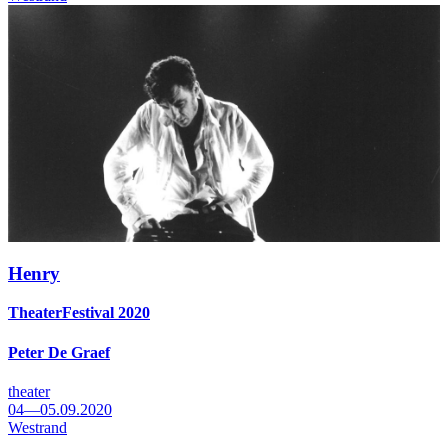
Henry
TheaterFestival 2020
Peter De Graef
theater
04—05.09.2020
Westrand