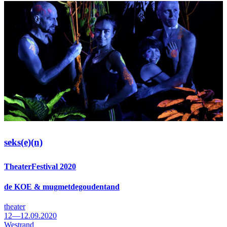
seks(e)(n)
TheaterFestival 2020
de KOE & mugmetdegoudentand
theater
12—12.09.2020
Westrand