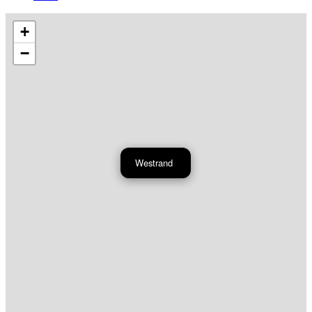
+
−
Westrand