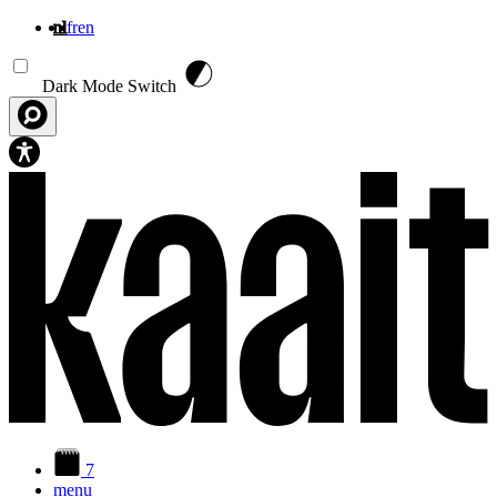
nl
fr
en
Overslaan en naar de inhoud gaan
Dark Mode Switch
7
menu