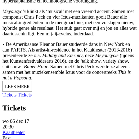
hyperkapitalisme en technologische vooruitgang.
Meyoucycle
klinkt als ‘musical’ met een vreemd accent. Samen met
componist Chris Peck en vier Ictus-muzikanten gooit Bauer alle
musical-ingrediënten in de mengmachine, met een volslagen nieuw,
hybride genre als resultaat. Het stuk gaat over mij en jou en alles wat
daartussenin ligt. Een mij-jij-cyclus, inderdaad.
• De Amerikaanse Eleanor Bauer studeerde dans in New York en
aan PARTS. Als artist-in-residence in het Kaaitheater (2013-2016)
presenteerde ze o.a.
Midday and Eternity
, deze
Meyoucycle
(tijdens
het Kunstenfestivaldesarts 2016), en de ‘talk show, variety show,
shit show’
Bauer Hour
. Samen met Chris Peck werkte ze al eens
samen met het muziekensemble Ictus voor de concertreeks
This is
not a Popsong
.
LEES MEER
Tickets
Tickets
Tickets
wo 06 dec 17
20:30
Kaaitheater
Past