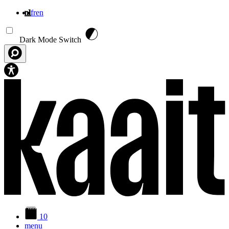
nl
fr
en
Overslaan en naar de inhoud gaan
Dark Mode Switch
10
menu