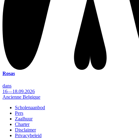
Rosas
dans
16—18.09.2026
Ancienne Belgique
Scholenaanbod
Pers
Footer
Zaalhuur
Charter
Disclaimer
Privacybeleid