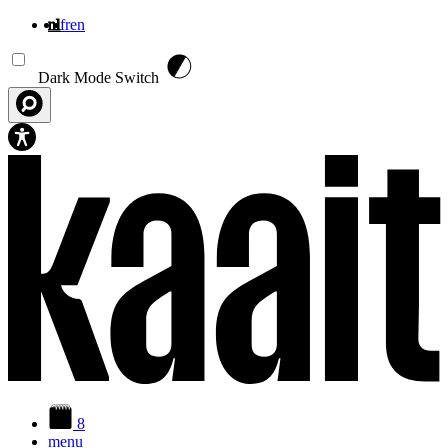
nl
fr
en
Overslaan en naar de inhoud gaan
Dark Mode Switch
8
menu