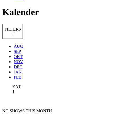
Kalender
FILTERS
+
AUG
SEP
OKT
NOV
DEC
JAN
FEB
ZAT
1
NO SHOWS THIS MONTH