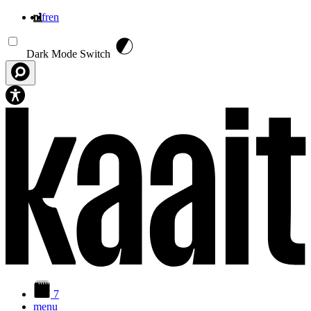
nl
fr
en
Overslaan en naar de inhoud gaan
Dark Mode Switch
7
menu