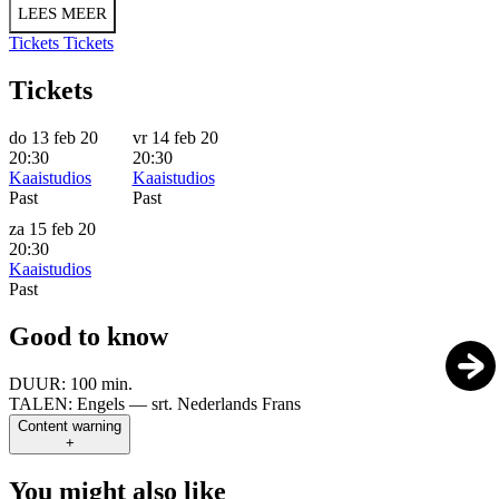
LEES MEER
Tickets
Tickets
Tickets
do 13 feb 20
vr 14 feb 20
20:30
20:30
Kaaistudios
Kaaistudios
Past
Past
za 15 feb 20
20:30
Kaaistudios
Past
Good to know
DUUR:
100 min.
TALEN:
Engels — srt. Nederlands Frans
Content warning
+
You might also like