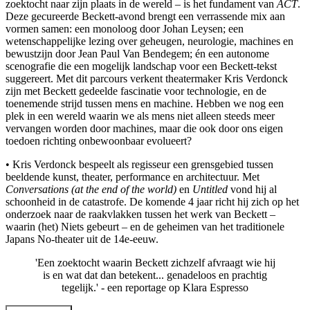
zoektocht naar zijn plaats in de wereld – is het fundament van
ACT
.
Deze gecureerde Beckett-avond brengt een verrassende mix aan
vormen samen: een monoloog door Johan Leysen; een
wetenschappelijke lezing over geheugen, neurologie, machines en
bewustzijn door Jean Paul Van Bendegem; én een autonome
scenografie die een mogelijk landschap voor een Beckett-tekst
suggereert. Met dit parcours verkent theatermaker Kris Verdonck
zijn met Beckett gedeelde fascinatie voor technologie, en de
toenemende strijd tussen mens en machine. Hebben we nog een
plek in een wereld waarin we als mens niet alleen steeds meer
vervangen worden door machines, maar die ook door ons eigen
toedoen richting onbewoonbaar evolueert?
• Kris Verdonck bespeelt als regisseur een grensgebied tussen
beeldende kunst, theater, performance en architectuur. Met
Conversations (at the end of the world)
en
Untitled
vond hij al
schoonheid in de catastrofe. De komende 4 jaar richt hij zich op het
onderzoek naar de raakvlakken tussen het werk van Beckett –
waarin (het) Niets gebeurt – en de geheimen van het traditionele
Japans No-theater uit de 14e-eeuw.
'Een zoektocht waarin Beckett zichzelf afvraagt wie hij
is en wat dat dan betekent... genadeloos en prachtig
tegelijk.' - een reportage op
Klara Espresso