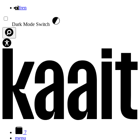
nl
fr
en
Overslaan en naar de inhoud gaan
Dark Mode Switch
7
menu