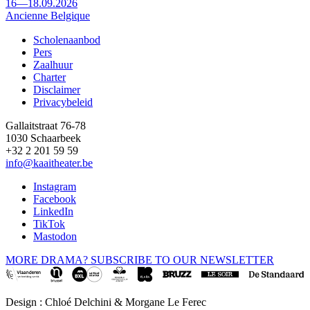
16—18.09.2026
Ancienne Belgique
Scholenaanbod
Pers
Footer
Zaalhuur
Charter
Disclaimer
Privacybeleid
Gallaitstraat 76-78
1030 Schaarbeek
+32 2 201 59 59
info@kaaitheater.be
Instagram
Facebook
LinkedIn
TikTok
Mastodon
MORE DRAMA? SUBSCRIBE TO OUR NEWSLETTER
Design : Chloé Delchini & Morgane Le Ferec