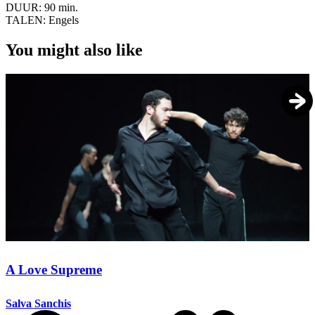
DUUR:
90 min.
TALEN:
Engels
You might also like
A Love Supreme
Salva Sanchis