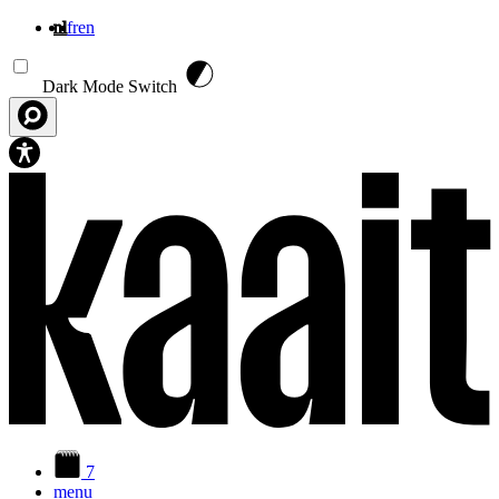
nl
fr
en
Overslaan en naar de inhoud gaan
Dark Mode Switch
7
menu