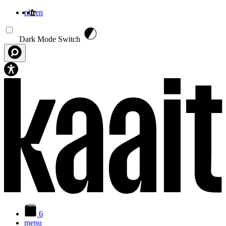
nl
fr
en
Aller au contenu principal
Dark Mode Switch
6
menu