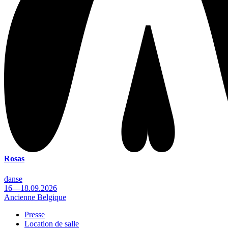
Rosas
danse
16—18.09.2026
Ancienne Belgique
Presse
Location de salle
Footer