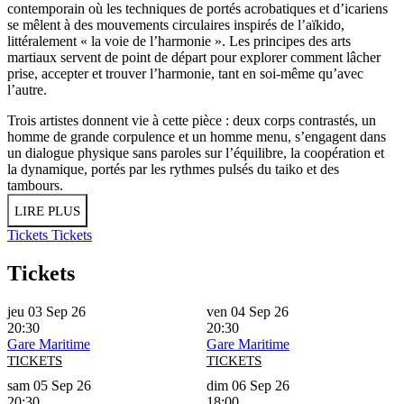
contemporain où les techniques de portés acrobatiques et d’icariens
se mêlent à des mouvements circulaires inspirés de l’aïkido,
littéralement « la voie de l’harmonie ». Les principes des arts
martiaux servent de point de départ pour explorer comment lâcher
prise, accepter et trouver l’harmonie, tant en soi-même qu’avec
l’autre.
Trois artistes donnent vie à cette pièce : deux corps contrastés, un
homme de grande corpulence et un homme menu, s’engagent dans
un dialogue physique sans paroles sur l’équilibre, la coopération et
la dynamique, portés par les rythmes pulsés du taiko et des
tambours.
LIRE PLUS
Tickets
Tickets
Tickets
jeu 03 Sep 26
ven 04 Sep 26
20:30
20:30
Gare Maritime
Gare Maritime
TICKETS
TICKETS
sam 05 Sep 26
dim 06 Sep 26
20:30
18:00