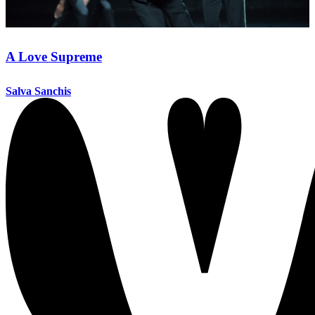
A Love Supreme
Salva Sanchis