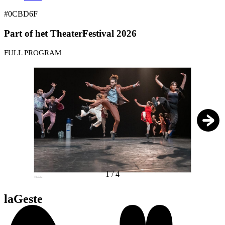
#0CBD6F
Part of het TheaterFestival 2026
FULL PROGRAM
1
/
4
laGeste