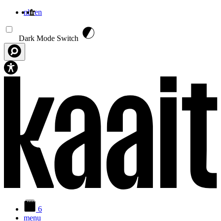
nl
fr
en
Aller au contenu principal
Dark Mode Switch
6
menu