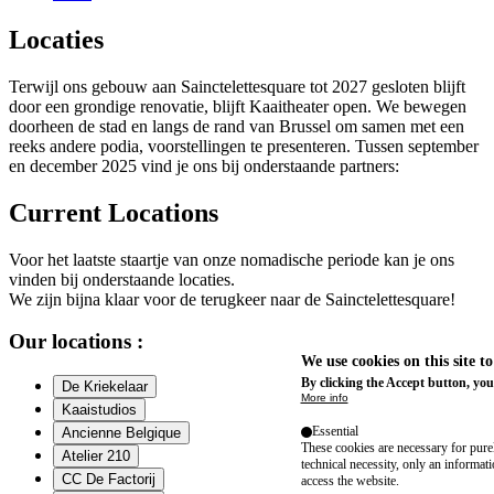
Locaties
Terwijl ons gebouw aan Sainctelettesquare tot 2027 gesloten blijft
door een grondige renovatie, blijft Kaaitheater open. We bewegen
doorheen de stad en langs de rand van Brussel om samen met een
reeks andere podia, voorstellingen te presenteren. Tussen september
en december 2025 vind je ons bij onderstaande partners:
Current Locations
Voor het laatste staartje van onze nomadische periode kan je ons
vinden bij onderstaande locaties.
We zijn bijna klaar voor de terugkeer naar de Sainctelettesquare!
Our locations :
We use cookies on this site t
By clicking the Accept button, you
De Kriekelaar
More info
Kaaistudios
Essential
Ancienne Belgique
These cookies are necessary for purel
Atelier 210
technical necessity, only an informat
CC De Factorij
access the website.