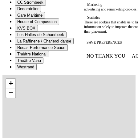
CC Strombeek
Marketing
Decoratelier
advertising and remarketing cookies, 
Gare Maritime
Statistics
House of Compassion
These are cookies that enable us to
information solely to improve the con
KVS BOX
their placement.
Les Halles de Schaerbeek
La Raffinerie / Charleroi danse
SAVE PREFERENCES
Rosas Performance Space
Théâtre National
NO THANK YOU
AC
WITHDRAW CONSEN
Théâtre Varia
Westrand
+
−