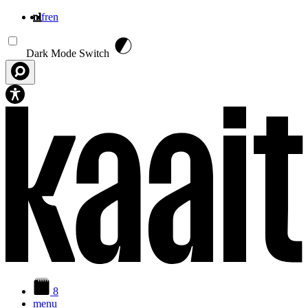
nl
fr
en
Overslaan en naar de inhoud gaan
Dark Mode Switch
8
menu