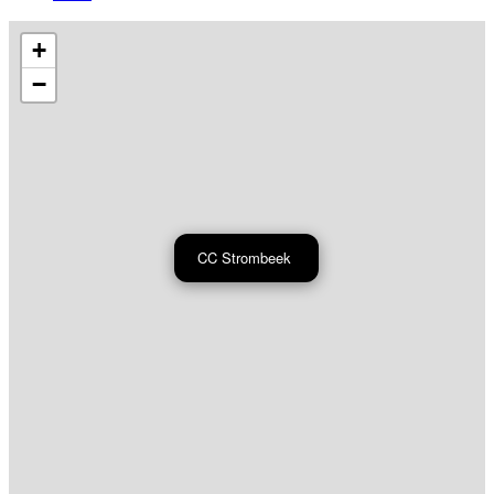
+
−
CC Strombeek