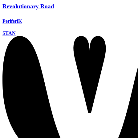
Revolutionary Road
PeriferiK
STAN