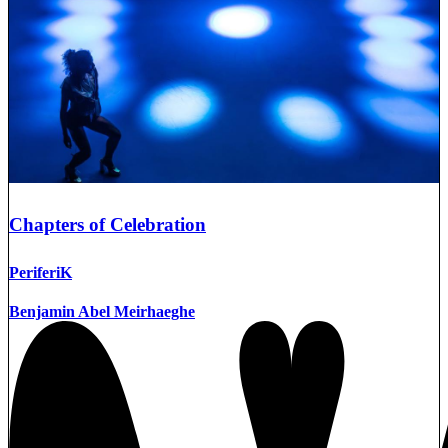
Chapters of Celebration
PeriferiK
Benjamin Abel Meirhaeghe