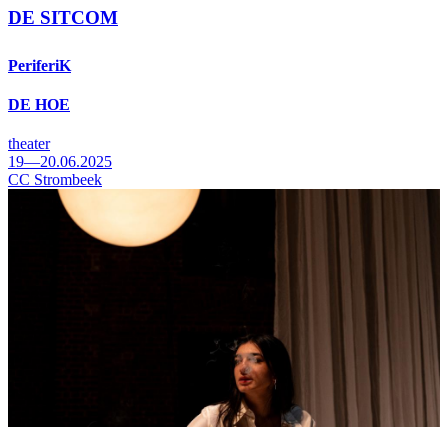
DE SITCOM
PeriferiK
DE HOE
theater
19—20.06.2025
CC Strombeek