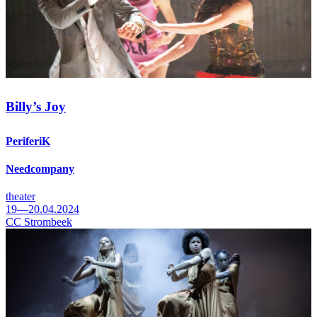
Billy’s Joy
PeriferiK
Needcompany
theater
19—20.04.2024
CC Strombeek