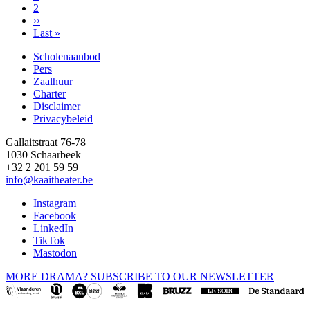
Pagina
2
Paginering
Volgende
››
pagina
Laatste
Last »
pagina
Scholenaanbod
Pers
Footer
Zaalhuur
Charter
Disclaimer
Privacybeleid
Gallaitstraat 76-78
1030 Schaarbeek
+32 2 201 59 59
info@kaaitheater.be
Instagram
Facebook
LinkedIn
TikTok
Mastodon
MORE DRAMA? SUBSCRIBE TO OUR NEWSLETTER