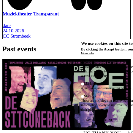
Muziektheater Transparant
dans
24.10.2026
CC Strombeek
We use cookies on this site t
Past events
By clicking the Accept button, you
More info
Essential
These cookies are necessary for purel
technical necessity, only an informat
access the website.
Marketing
advertising and remarketing cookies, 
Statistics
These are cookies that enable us to
information solely to improve the con
their placement.
SAVE PREFERENCES