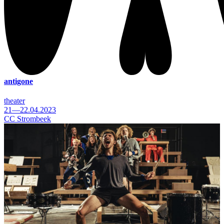
antigone
theater
21—22.04.2023
CC Strombeek