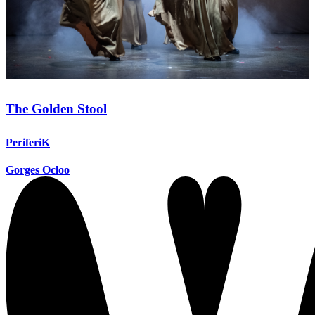
The Golden Stool
PeriferiK
Gorges Ocloo