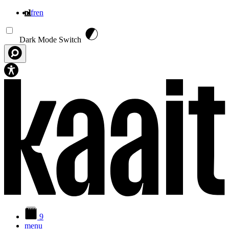
nl
fr
en
Overslaan en naar de inhoud gaan
Dark Mode Switch
9
menu