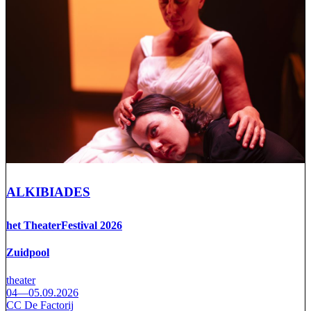
ALKIBIADES
het TheaterFestival 2026
Zuidpool
theater
04—05.09.2026
CC De Factorij