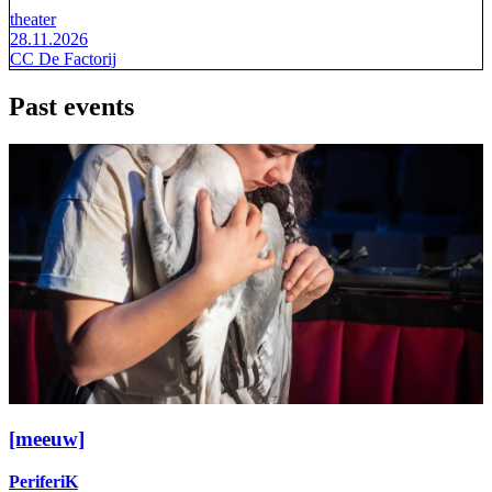
theater
28.11.2026
CC De Factorij
Past events
[meeuw]
PeriferiK