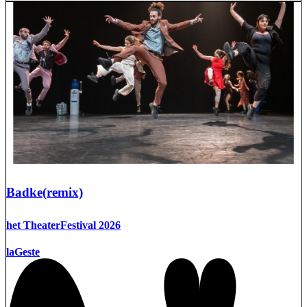
Badke(remix)
het TheaterFestival 2026
laGeste