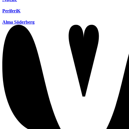
PeriferiK
Alma Söderberg