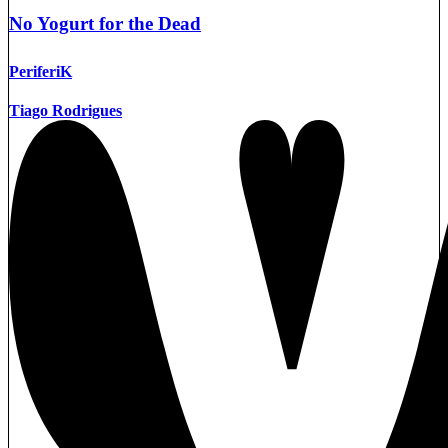
No Yogurt for the Dead
PeriferiK
Tiago Rodrigues