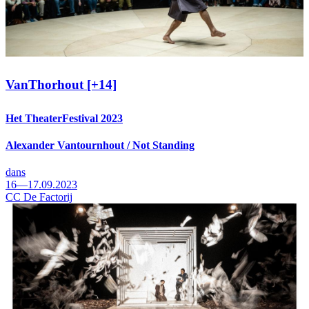
VanThorhout [+14]
Het TheaterFestival 2023
Alexander Vantournhout / Not Standing
dans
16—17.09.2023
CC De Factorij