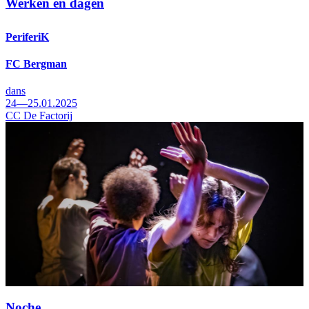
Werken en dagen
PeriferiK
FC Bergman
dans
24—25.01.2025
CC De Factorij
Noche