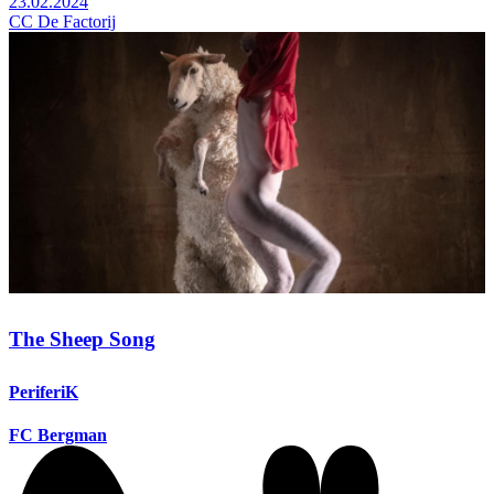
23.02.2024
CC De Factorij
The Sheep Song
PeriferiK
FC Bergman