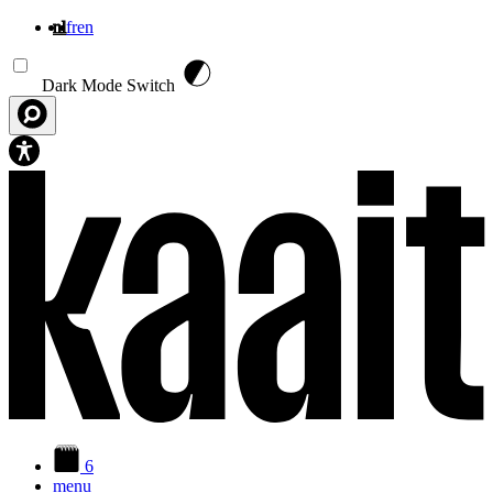
nl
fr
en
Overslaan en naar de inhoud gaan
Dark Mode Switch
6
menu