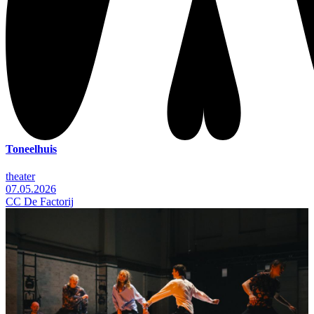
Toneelhuis
theater
07.05.2026
CC De Factorij