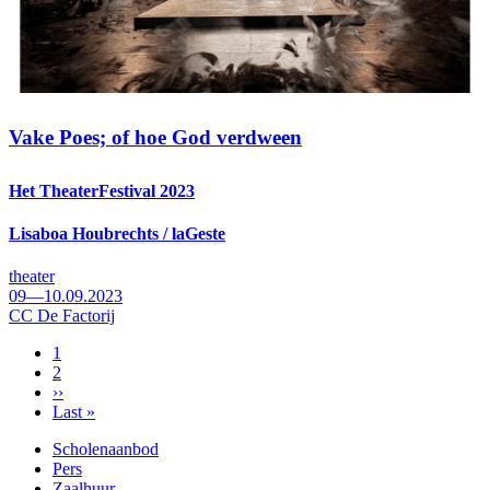
Vake Poes; of hoe God verdween
Het TheaterFestival 2023
Lisaboa Houbrechts / laGeste
theater
09—10.09.2023
CC De Factorij
Pagina
1
Pagina
2
Paginering
Volgende
››
pagina
Laatste
Last »
pagina
Scholenaanbod
Pers
Footer
Zaalhuur