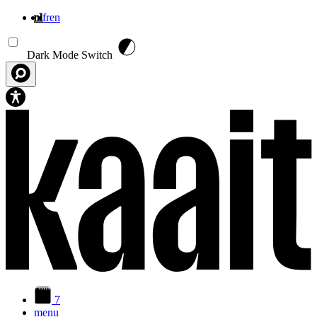
nl
fr
en
Overslaan en naar de inhoud gaan
Dark Mode Switch
7
menu