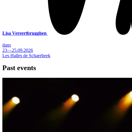
Lisa Vereertbrugghen
dans
23—25.09.2026
Les Halles de Schaerbeek
Past events