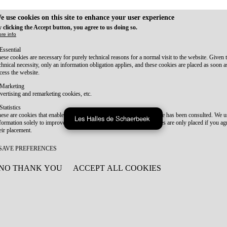
e use cookies on this site to enhance your user experience
 clicking the Accept button, you agree to us doing so.
re info
Essential
ese cookies are necessary for purely technical reasons for a normal visit to the website. Given 
chnical necessity, only an information obligation applies, and these cookies are placed as soon 
cess the website.
Marketing
vertising and remarketing cookies, etc.
Statistics
ese are cookies that enable us to know how many times a given page has been consulted. We us
Les Halles de Schaerbeek
formation solely to improve the content of our website. These cookies are only placed if you ag
eir placement.
SAVE PREFERENCES
NO THANK YOU
ACCEPT ALL COOKIES
WITHDRAW CONSENT