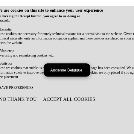
e use cookies on this site to enhance your user experience
 clicking the Accept button, you agree to us doing so.
re info
Essential
ese cookies are necessary for purely technical reasons for a normal visit to the website. Given 
chnical necessity, only an information obligation applies, and these cookies are placed as soon 
cess the website.
Marketing
vertising and remarketing cookies, etc.
Statistics
ese are cookies that enable us to know how many times a given page has been consulted. We us
Ancienne Belgique
formation solely to improve the content of our website. These cookies are only placed if you ag
eir placement.
SAVE PREFERENCES
NO THANK YOU
ACCEPT ALL COOKIES
WITHDRAW CONSENT