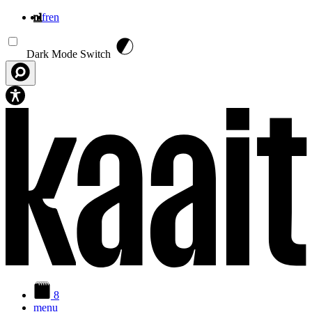
nl
fr
en
Overslaan en naar de inhoud gaan
Dark Mode Switch
8
menu