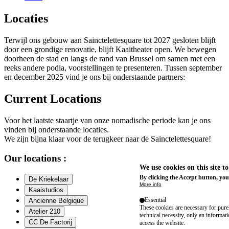
Locaties
Terwijl ons gebouw aan Sainctelettesquare tot 2027 gesloten blijft
door een grondige renovatie, blijft Kaaitheater open. We bewegen
doorheen de stad en langs de rand van Brussel om samen met een
reeks andere podia, voorstellingen te presenteren. Tussen september
en december 2025 vind je ons bij onderstaande partners:
Current Locations
Voor het laatste staartje van onze nomadische periode kan je ons
vinden bij onderstaande locaties.
We zijn bijna klaar voor de terugkeer naar de Sainctelettesquare!
Our locations :
We use cookies on this site t
By clicking the Accept button, you
De Kriekelaar
More info
Kaaistudios
Essential
Ancienne Belgique
These cookies are necessary for purel
Atelier 210
technical necessity, only an informat
CC De Factorij
access the website.