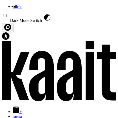
nl
fr
en
Overslaan en naar de inhoud gaan
Dark Mode Switch
6
menu