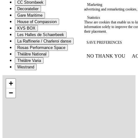
CC Strombeek
Marketing
Decoratelier
advertising and remarketing cookies, 
Gare Maritime
Statistics
House of Compassion
These are cookies that enable us to
information solely to improve the con
KVS BOX
their placement.
Les Halles de Schaerbeek
La Raffinerie / Charleroi danse
SAVE PREFERENCES
Rosas Performance Space
Théâtre National
NO THANK YOU
AC
WITHDRAW CONSEN
Théâtre Varia
Westrand
+
−