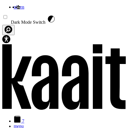
nl
fr
en
Aller au contenu principal
Dark Mode Switch
7
menu