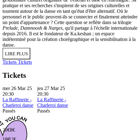
pratique et ses recherches s'inspirent de ses origines culturelles et
tournent autour de la danse en tant qu'état d'être alternatif. Où le
personnel et le public peuvent-ils se connecter et finalement atteindre
un point d'appartenance ? Cette question se reflète dans sa trilogie
Prelude, Damnoosh & Narges
, qu'il partage à l'échelle internationale
depuis 2016. Il est le fondateur de Ka.keshan ; un espace
indéterminé pour la création chorégraphique et la sensibilisation à la
danse.
LIRE PLUS
Tickets
Tickets
Tickets
mer 26 Mar 25
jeu 27 Mar 25
20:30
20:30
La Raffinerie -
La Raffinerie -
Charleroi danse
Charleroi danse
Passés
Passés
20€
8€
18€
12€