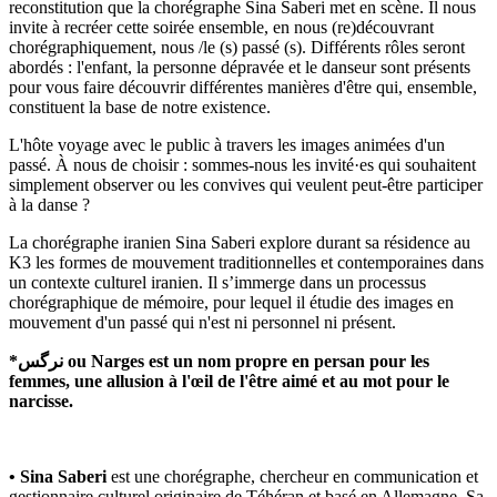
reconstitution que la chorégraphe Sina Saberi met en scène. Il nous
invite à recréer cette soirée ensemble, en nous (re)découvrant
chorégraphiquement, nous /le (s) passé (s). Différents rôles seront
abordés : l'enfant, la personne dépravée et le danseur sont présents
pour vous faire découvrir différentes manières d'être qui, ensemble,
constituent la base de notre existence.
L'hôte voyage avec le public à travers les images animées d'un
passé. À nous de choisir : sommes-nous les invité·es qui souhaitent
simplement observer ou les convives qui veulent peut-être participer
à la danse ?
La chorégraphe iranien Sina Saberi explore durant sa résidence au
K3 les formes de mouvement traditionnelles et contemporaines dans
un contexte culturel iranien. Il s’immerge dans un processus
chorégraphique de mémoire, pour lequel il étudie des images en
mouvement d'un passé qui n'est ni personnel ni présent.
*نرگس ou Narges est un nom propre en persan pour les
femmes, une allusion à l'œil de l'être aimé et au mot pour le
narcisse.
• Sina Saberi
est une chorégraphe, chercheur en communication et
gestionnaire culturel originaire de Téhéran et basé en Allemagne. Sa