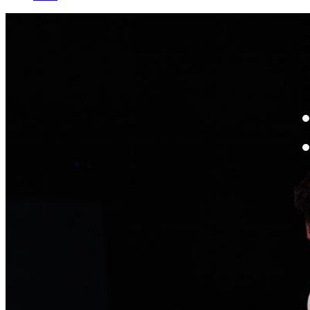
W
By
Mo
Th
te
ac
ad
Th
in
th