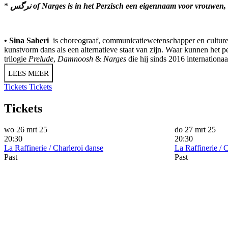
*
نرگس of Narges is in het Perzisch een eigennaam voor vrouwen
• Sina Saberi
is choreograaf, communicatiewetenschapper en cultureel
kunstvorm dans als een alternatieve staat van zijn. Waar kunnen het p
trilogie
Prelude
,
Damnoosh
&
Narges
die hij sinds 2016 internationa
LEES MEER
Tickets
Tickets
Tickets
wo 26 mrt 25
do 27 mrt 25
20:30
20:30
La Raffinerie / Charleroi danse
La Raffinerie / 
Past
Past