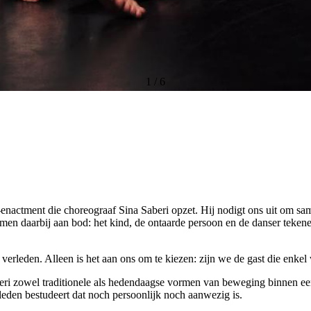
1
/
6
re-enactment die choreograaf Sina Saberi opzet. Hij nodigt ons uit om 
komen daarbij aan bod: het kind, de ontaarde persoon en de danser teke
rleden. Alleen is het aan ons om te kiezen: zijn we de gast die enkel 
beri zowel traditionele als hedendaagse vormen van beweging binnen een
leden bestudeert dat noch persoonlijk noch aanwezig is.