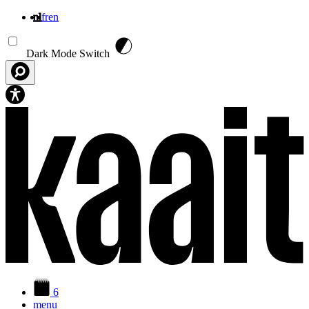
nl
fr
en
Overslaan en naar de inhoud gaan
Dark Mode Switch
6
menu