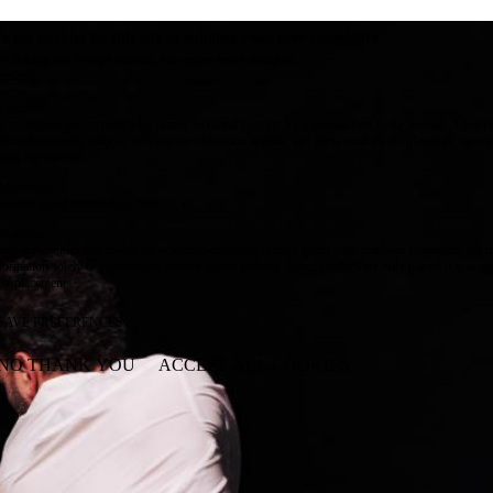
e use cookies on this site to enhance your user experience
 clicking the Accept button, you agree to us doing so.
re info
Essential
ese cookies are necessary for purely technical reasons for a normal visit to the website. Given 
chnical necessity, only an information obligation applies, and these cookies are placed as soon 
cess the website.
Marketing
vertising and remarketing cookies, etc.
Statistics
ese are cookies that enable us to know how many times a given page has been consulted. We us
formation solely to improve the content of our website. These cookies are only placed if you ag
eir placement.
SAVE PREFERENCES
NO THANK YOU
ACCEPT ALL COOKIES
WITHDRAW CONSENT