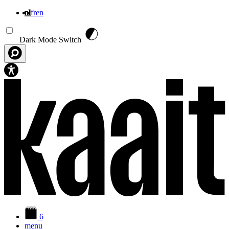
nl
fr
en
Overslaan en naar de inhoud gaan
Dark Mode Switch
6
menu