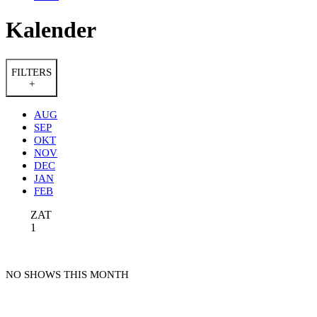
Kalender
FILTERS
+
AUG
SEP
OKT
NOV
DEC
JAN
FEB
ZAT
1
NO SHOWS THIS MONTH