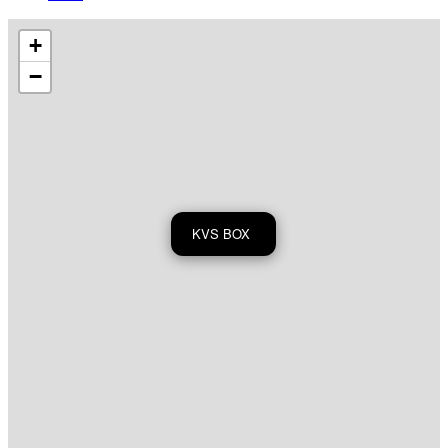
+
−
KVS BOX