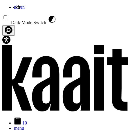
nl
fr
en
Aller au contenu principal
Dark Mode Switch
10
menu