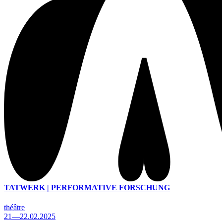
TATWERK | PERFORMATIVE FORSCHUNG
théâtre
21—22.02.2025