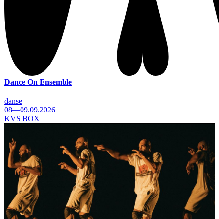
Dance On Ensemble
danse
08—09.09.2026
KVS BOX