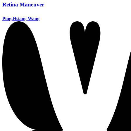
Retina Maneuver
Ping-Hsiang Wang