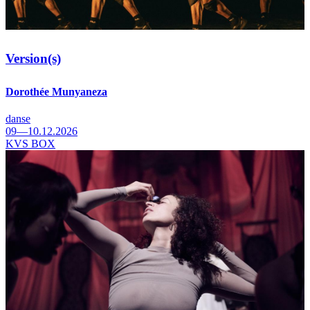
Version(s)
Dorothée Munyaneza
danse
09—10.12.2026
KVS BOX