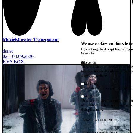
Muziektheater Transparant
We use cookies on this site t
By clicking the Accept button, you
danse
More info
02—03.09.2026
KVS BOX
Essential
These cookies are necessary for purel
technical necessity, only an informat
access the website.
Marketing
advertising and remarketing cookies, 
Statistics
These are cookies that enable us to
information solely to improve the con
their placement.
SAVE PREFERENCES