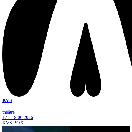
KVS
théâtre
17—18.06.2026
KVS BOX