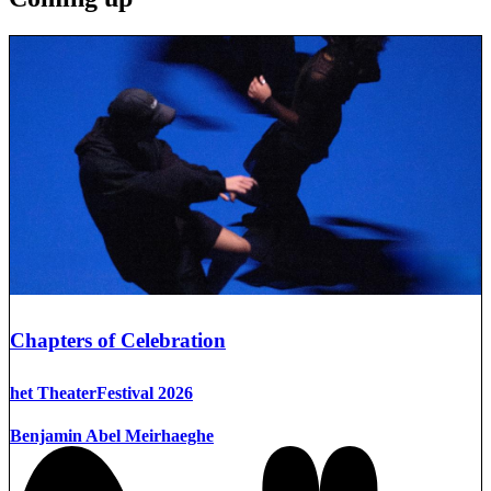
Chapters of Celebration
het TheaterFestival 2026
Benjamin Abel Meirhaeghe