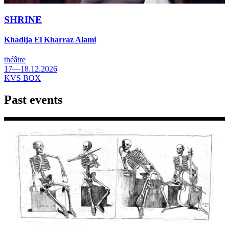
SHRINE
Khadija El Kharraz Alami
théâtre
17—18.12.2026
KVS BOX
Past events