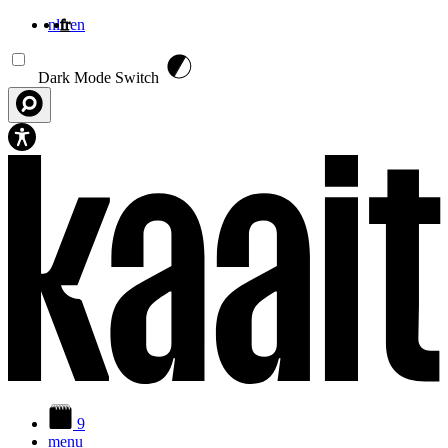
nl
fr
en
Aller au contenu principal
Dark Mode Switch
9
menu