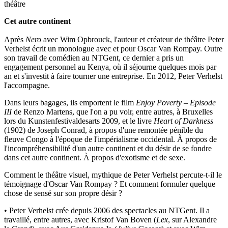
théâtre
Cet autre continent
Après
Nero
avec Wim Opbrouck, l'auteur et créateur de théâtre Peter
Verhelst écrit un monologue avec et pour Oscar Van Rompay. Outre
son travail de comédien au NTGent, ce dernier a pris un
engagement personnel au Kenya, où il séjourne quelques mois par
an et s'investit à faire tourner une entreprise. En 2012, Peter Verhelst
l'accompagne.
Dans leurs bagages, ils emportent le film
Enjoy Poverty – Episode
III
de Renzo Martens, que l'on a pu voir, entre autres, à Bruxelles
lors du Kunstenfestivaldesarts 2009, et le livre
Heart of Darkness
(1902) de Joseph Conrad, à propos d'une remontée pénible du
fleuve Congo à l'époque de l'impérialisme occidental. À propos de
l'incompréhensibilité d'un autre continent et du désir de se fondre
dans cet autre continent. À propos d'exotisme et de sexe.
Comment le théâtre visuel, mythique de Peter Verhelst percute-t-il le
témoignage d'Oscar Van Rompay ? Et comment formuler quelque
chose de sensé sur son propre désir ?
• Peter Verhelst crée depuis 2006 des spectacles au NTGent. Il a
travaillé, entre autres, avec Kristof Van Boven (
Lex
, sur Alexandre