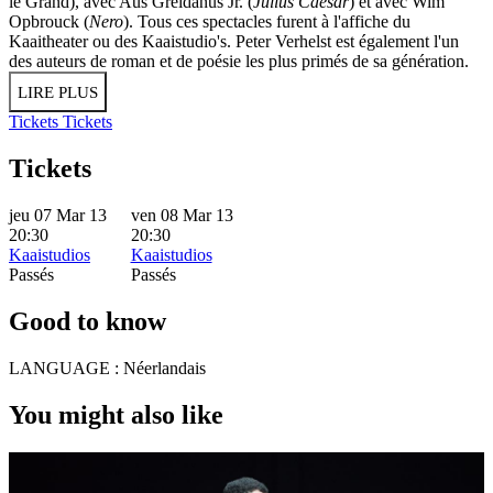
le Grand), avec Aus Greidanus Jr. (
Julius Caesar
) et avec Wim
Opbrouck (
Nero
). Tous ces spectacles furent à l'affiche du
Kaaitheater ou des Kaaistudio's. Peter Verhelst est également l'un
des auteurs de roman et de poésie les plus primés de sa génération.
LIRE PLUS
Tickets
Tickets
Tickets
jeu 07 Mar 13
ven 08 Mar 13
20:30
20:30
Kaaistudios
Kaaistudios
Passés
Passés
Good to know
LANGUAGE :
Néerlandais
You might also like