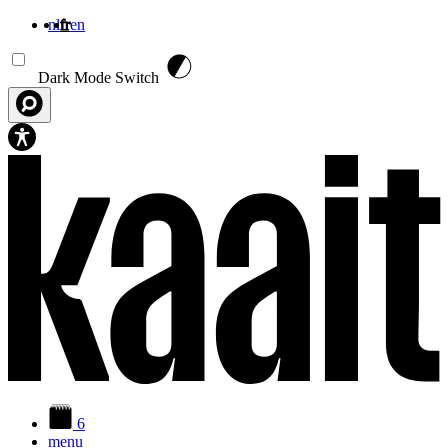
nl
fr
en
Aller au contenu principal
Dark Mode Switch
6
menu