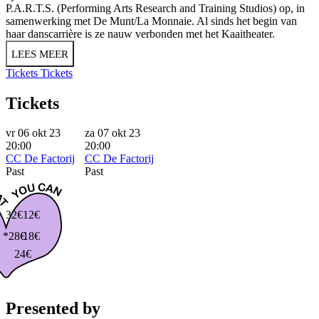
P.A.R.T.S. (Performing Arts Research and Training Studios) op, in
samenwerking met De Munt/La Monnaie. Al sinds het begin van
haar danscarrière is ze nauw verbonden met het Kaaitheater.
LEES MEER
Tickets
Tickets
Tickets
vr 06 okt 23
za 07 okt 23
20:00
20:00
CC De Factorij
CC De Factorij
Past
Past
32€
12€
*28€
18€
24€
Presented by