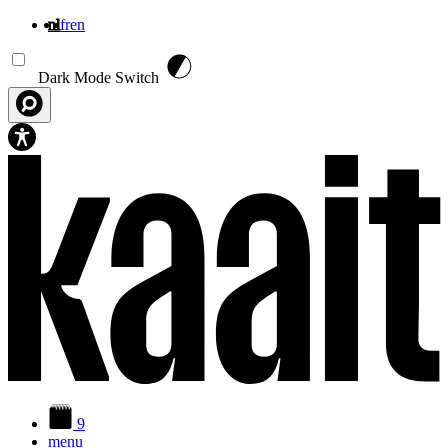
nl
fr
en
Overslaan en naar de inhoud gaan
Dark Mode Switch
9
menu