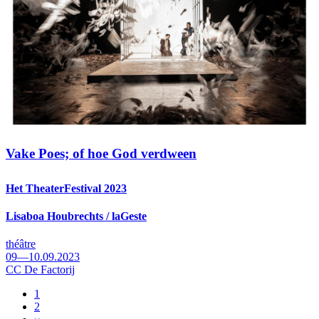
Vake Poes; of hoe God verdween
Het TheaterFestival 2023
Lisaboa Houbrechts / laGeste
théâtre
09—10.09.2023
CC De Factorij
Pagina
1
Pagina
2
Pagination