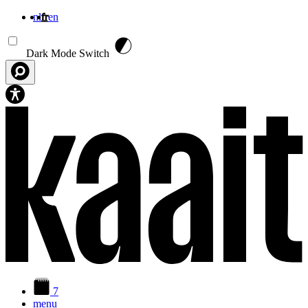
nl
fr
en
Aller au contenu principal
Dark Mode Switch
7
menu