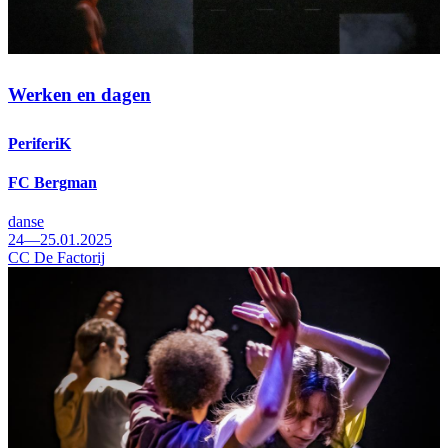
Werken en dagen
PeriferiK
FC Bergman
danse
24—25.01.2025
CC De Factorij