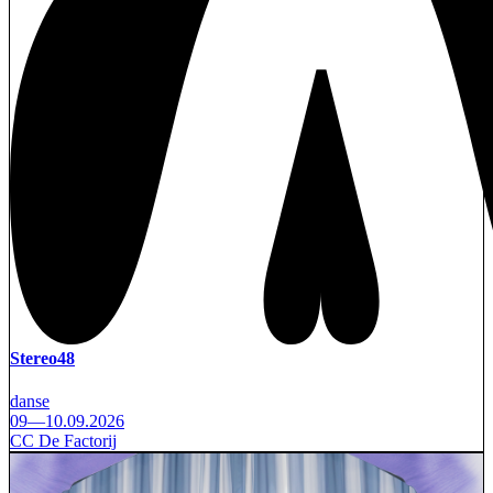
Stereo48
danse
09—10.09.2026
CC De Factorij