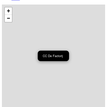
+
−
CC De Factorij