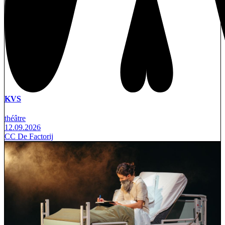
KVS
théâtre
12.09.2026
CC De Factorij