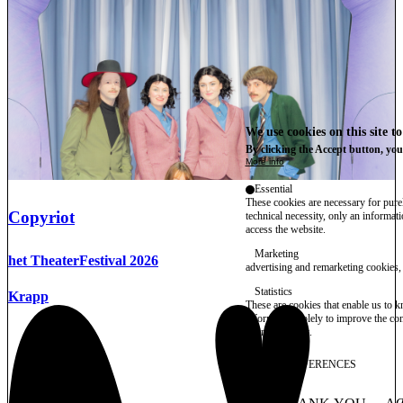
We use cookies on this site t
By clicking the Accept button, you
More info
Essential
These cookies are necessary for purel
Copyriot
technical necessity, only an informat
access the website.
Marketing
het TheaterFestival 2026
advertising and remarketing cookies, 
Statistics
Krapp
These are cookies that enable us to
information solely to improve the con
their placement.
SAVE PREFERENCES