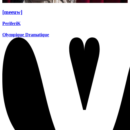
[meeuw]
PeriferiK
Olympique Dramatique