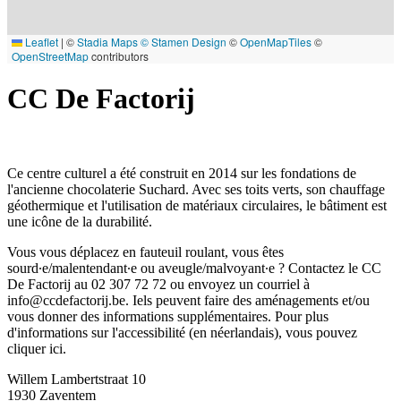
Leaflet
|
©
Stadia Maps
© Stamen Design
©
OpenMapTiles
©
OpenStreetMap
contributors
CC De Factorij
Ce centre culturel a été construit en 2014 sur les fondations de
l'ancienne chocolaterie Suchard. Avec ses toits verts, son chauffage
géothermique et l'utilisation de matériaux circulaires, le bâtiment est
une icône de la durabilité.
Vous vous déplacez en fauteuil roulant, vous êtes
sourd∙e/malentendant∙e ou aveugle/malvoyant∙e ? Contactez le CC
De Factorij au 02 307 72 72 ou envoyez un courriel à
info@ccdefactorij.be
. Iels peuvent faire des aménagements et/ou
vous donner des informations supplémentaires. Pour plus
d'informations sur l'accessibilité (en néerlandais), vous pouvez
cliquer
ici
.
Willem Lambertstraat 10
1930
Zaventem