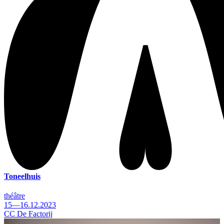
Toneelhuis
théâtre
15—16.12.2023
CC De Factorij