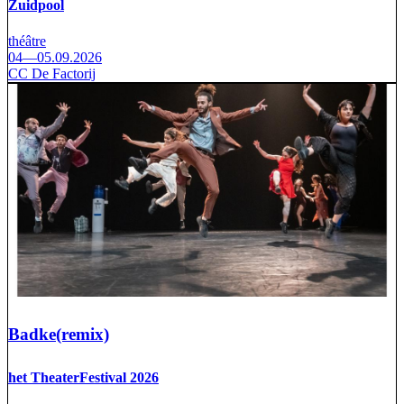
Zuidpool
théâtre
04—05.09.2026
CC De Factorij
Badke(remix)
het TheaterFestival 2026