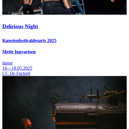
Delirious Night
Kunstenfestivaldesarts 2025
Mette Ingvartsen
danse
16—18.05.2025
CC De Factorij