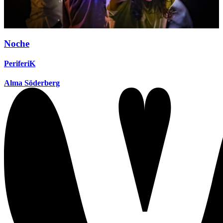
Noche
PeriferiK
Alma Söderberg