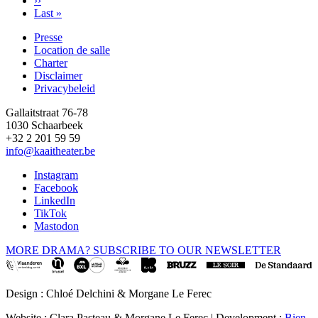
Page
››
suivante
Dernière
Last »
page
Presse
Location de salle
Footer
Charter
Disclaimer
Privacybeleid
Gallaitstraat 76-78
1030 Schaarbeek
+32 2 201 59 59
info@kaaitheater.be
Instagram
Facebook
LinkedIn
TikTok
Mastodon
MORE DRAMA? SUBSCRIBE TO OUR NEWSLETTER
Design : Chloé Delchini & Morgane Le Ferec
Website : Clara Pasteau & Morgane Le Ferec | Development :
Bien