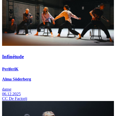
Infinétude
PeriferiK
Alma Söderberg
danse
06.12.2025
CC De Factorij