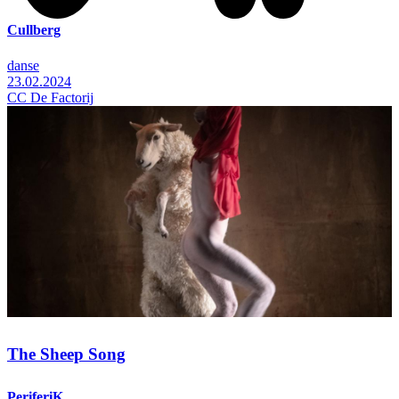
Cullberg
danse
23.02.2024
CC De Factorij
The Sheep Song
PeriferiK