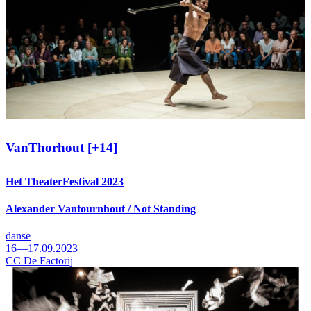
VanThorhout [+14]
Het TheaterFestival 2023
Alexander Vantournhout / Not Standing
danse
16—17.09.2023
CC De Factorij