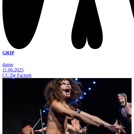
GRIP
danse
11.06.2025
CC De Factorij