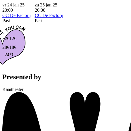
vr 24 jan 25
za 25 jan 25
20:00
20:00
CC De Factorij
CC De Factorij
Past
Past
32€
12€
28€
18€
24*€
Presented by
Kaaitheater