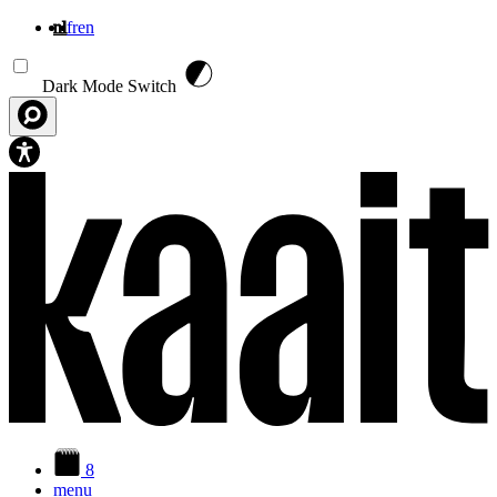
nl
fr
en
Overslaan en naar de inhoud gaan
Dark Mode Switch
8
menu