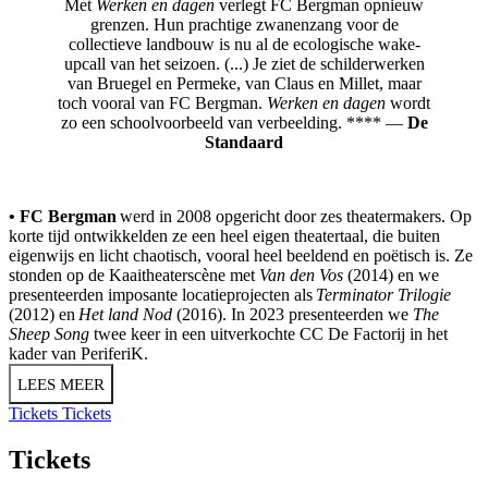
Met
Werken en dagen
verlegt FC Bergman opnieuw
grenzen. Hun prachtige zwanenzang voor de
collectieve landbouw is nu al de ecologische wake-
upcall van het seizoen. (...) Je ziet de schilderwerken
van Bruegel en Permeke, van Claus en Millet, maar
toch vooral van FC Bergman.
Werken en dagen
wordt
zo een schoolvoorbeeld van verbeelding. **** —
De
Standaard
• FC Bergman
werd in 2008 opgericht door zes theatermakers. Op
korte tijd ontwikkelden ze een heel eigen theatertaal, die buiten
eigenwijs en licht chaotisch, vooral heel beeldend en poëtisch is. Ze
stonden op de Kaaitheaterscène met
Van den Vos
(2014) en we
presenteerden imposante locatieprojecten als
Terminator Trilogie
(2012) en
Het land Nod
(2016). In 2023 presenteerden we
The
Sheep Song
twee keer in een uitverkochte CC De Factorij in het
kader van PeriferiK.
LEES MEER
Tickets
Tickets
Tickets