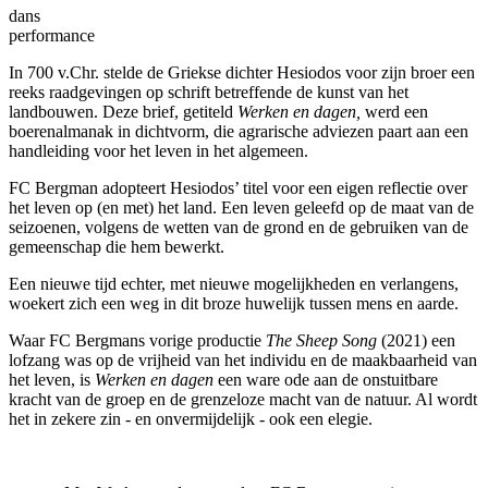
dans
performance
In 700 v.Chr. stelde de Griekse dichter Hesiodos voor zijn broer een
reeks raadgevingen op schrift betreffende de kunst van het
landbouwen. Deze brief, getiteld
Werken en dagen,
werd een
boerenalmanak in dichtvorm, die agrarische adviezen paart aan een
handleiding voor het leven in het algemeen.
FC Bergman adopteert Hesiodos’ titel voor een eigen reflectie over
het leven op (en met) het land. Een leven geleefd op de maat van de
seizoenen, volgens de wetten van de grond en de gebruiken van de
gemeenschap die hem bewerkt.
Een nieuwe tijd echter, met nieuwe mogelijkheden en verlangens,
woekert zich een weg in dit broze huwelijk tussen mens en aarde.
Waar FC Bergmans vorige productie
The Sheep Song
(2021) een
lofzang was op de vrijheid van het individu en de maakbaarheid van
het leven, is
Werken en dagen
een ware ode aan de onstuitbare
kracht van de groep en de grenzeloze macht van de natuur. Al wordt
het in zekere zin - en onvermijdelijk - ook een elegie.