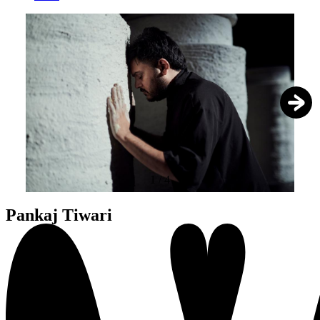
1
/
4
Pankaj Tiwari