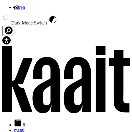
nl
fr
en
Overslaan en naar de inhoud gaan
Dark Mode Switch
6
menu