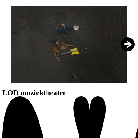
1
/
3
LOD muziektheater