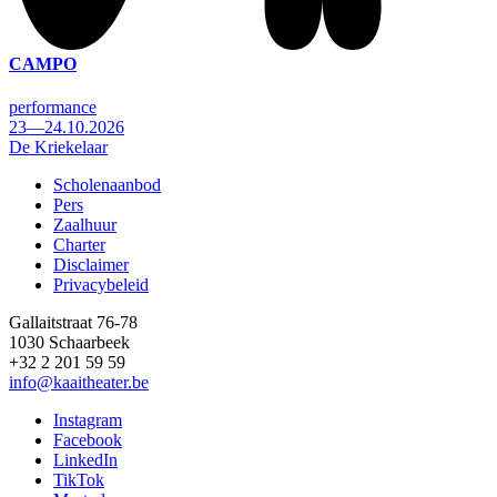
CAMPO
performance
23—24.10.2026
De Kriekelaar
Scholenaanbod
Pers
Footer
Zaalhuur
Charter
Disclaimer
Privacybeleid
Gallaitstraat 76-78
1030 Schaarbeek
+32 2 201 59 59
info@kaaitheater.be
Instagram
Facebook
LinkedIn
TikTok