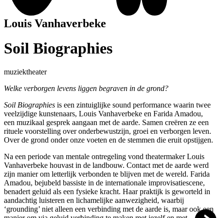
Louis Vanhaverbeke
Soil Biographies
muziektheater
Welke verborgen levens liggen begraven in de grond?
Soil Biographies
is een zintuiglijke sound performance waarin twee
veelzijdige kunstenaars, Louis Vanhaverbeke en Farida Amadou,
een muzikaal gesprek aangaan met de aarde. Samen creëren ze een
rituele voorstelling over onderbewustzijn, groei en verborgen leven.
Over de grond onder onze voeten en de stemmen die eruit opstijgen.
Na een periode van mentale ontregeling vond theatermaker Louis
Vanhaverbeke houvast in de landbouw. Contact met de aarde werd
zijn manier om letterlijk verbonden te blijven met de wereld. Farida
Amadou, bejubeld bassiste in de internationale improvisatiescene,
benadert geluid als een fysieke kracht. Haar praktijk is geworteld in
aandachtig luisteren en lichamelijke aanwezigheid, waarbij
‘grounding’ niet alleen een verbinding met de aarde is, maar ook een
manier om via geluid verbinding te maken met jezelf en met