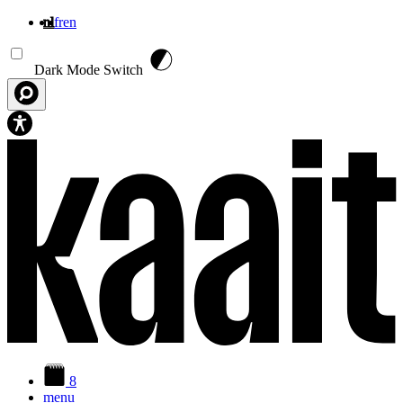
nl
fr
en
Overslaan en naar de inhoud gaan
Dark Mode Switch
8
menu