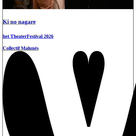
Ki no nagare
het TheaterFestival 2026
Collectif Malunés