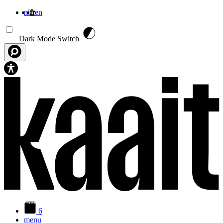
nl
fr
en
Aller au contenu principal
Dark Mode Switch
6
menu