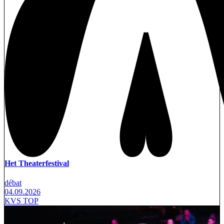
Het Theaterfestival
débat
04.09.2026
KVS TOP