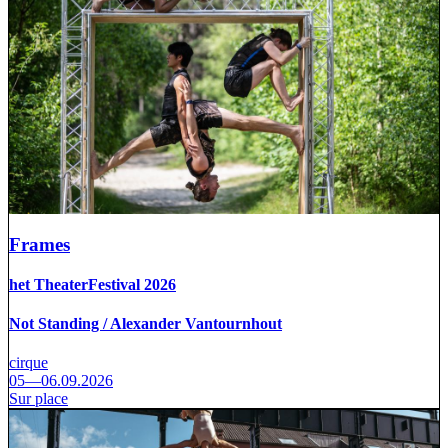
Frames
het TheaterFestival 2026
Not Standing / Alexander Vantournhout
cirque
05—06.09.2026
Sur place