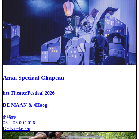
Amai Speciaal Chapeau
het TheaterFestival 2026
DE MAAN & 4Hoog
théâtre
05—05.09.2026
De Kriekelaar