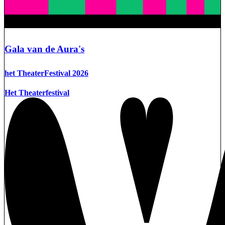
Gala van de Aura's
het TheaterFestival 2026
Het Theaterfestival