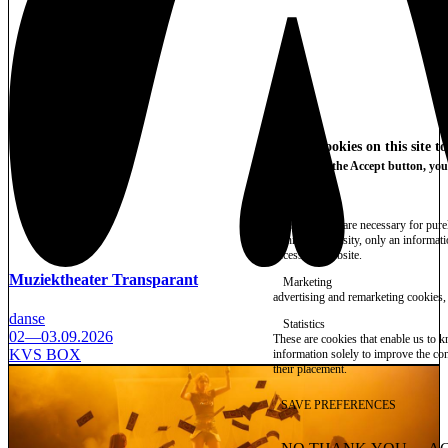
We use cookies on this site t
By clicking the Accept button, you
More info
Essential
These cookies are necessary for purel
technical necessity, only an informat
access the website.
Muziektheater Transparant
Marketing
advertising and remarketing cookies, 
danse
Statistics
02—03.09.2026
These are cookies that enable us to
KVS BOX
information solely to improve the con
their placement.
SAVE PREFERENCES