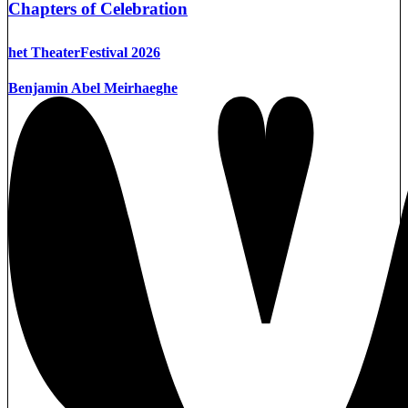
Chapters of Celebration
het TheaterFestival 2026
Benjamin Abel Meirhaeghe