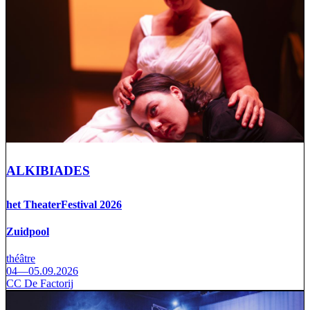
ALKIBIADES
het TheaterFestival 2026
Zuidpool
théâtre
04—05.09.2026
CC De Factorij