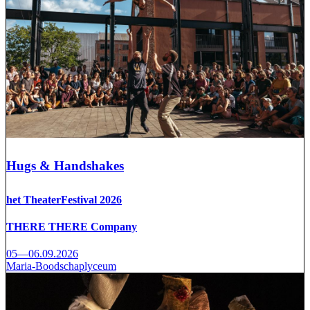
Hugs & Handshakes
het TheaterFestival 2026
THERE THERE Company
05—06.09.2026
Maria-Boodschaplyceum