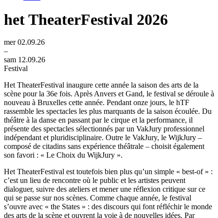
het TheaterFestival 2026
mer 02.09.26
–
sam 12.09.26
Festival
Het TheaterFestival inaugure cette année la saison des arts de la
scène pour la 36e fois. Après Anvers et Gand, le festival se déroule à
nouveau à Bruxelles cette année. Pendant onze jours, le hTF
rassemble les spectacles les plus marquants de la saison écoulée. Du
théâtre à la danse en passant par le cirque et la performance, il
présente des spectacles sélectionnés par un VakJury professionnel
indépendant et pluridisciplinaire. Outre le VakJury, le WijkJury –
composé de citadins sans expérience théâtrale – choisit également
son favori : « Le Choix du WijkJury ».
Het TheaterFestival est toutefois bien plus qu’un simple « best-of » :
c’est un lieu de rencontre où le public et les artistes peuvent
dialoguer, suivre des ateliers et mener une réflexion critique sur ce
qui se passe sur nos scènes. Comme chaque année, le festival
s’ouvre avec « the States » : des discours qui font réfléchir le monde
des arts de la scène et ouvrent la voie à de nouvelles idées. Par