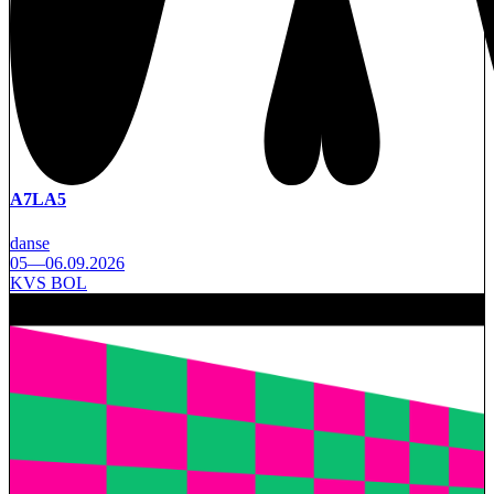
A7LA5
danse
05—06.09.2026
KVS BOL