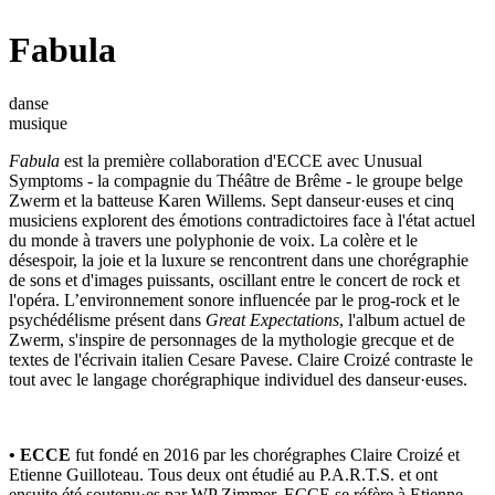
Fabula
danse
musique
Fabula
est la première collaboration d'ECCE avec Unusual
Symptoms - la compagnie du Théâtre de Brême - le groupe belge
Zwerm et la batteuse Karen Willems. Sept danseur·euses et cinq
musiciens explorent des émotions contradictoires face à l'état actuel
du monde à travers une polyphonie de voix. La colère et le
désespoir, la joie et la luxure se rencontrent dans une chorégraphie
de sons et d'images puissants, oscillant entre le concert de rock et
l'opéra. L’environnement sonore influencée par le prog-rock et le
psychédélisme présent dans
Great Expectations
, l'album actuel de
Zwerm, s'inspire de personnages de la mythologie grecque et de
textes de l'écrivain italien Cesare Pavese. Claire Croizé contraste le
tout avec le langage chorégraphique individuel des danseur·euses.
• ECCE
fut fondé en 2016 par les chorégraphes Claire Croizé et
Etienne Guilloteau. Tous deux ont étudié au P.A.R.T.S. et ont
ensuite été soutenu·es par WP Zimmer. ECCE se réfère à Etienne-