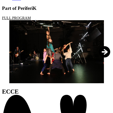
Part of PeriferiK
FULL PROGRAM
1
/
7
ECCE