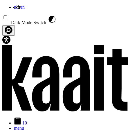
nl
fr
en
Aller au contenu principal
Dark Mode Switch
10
menu