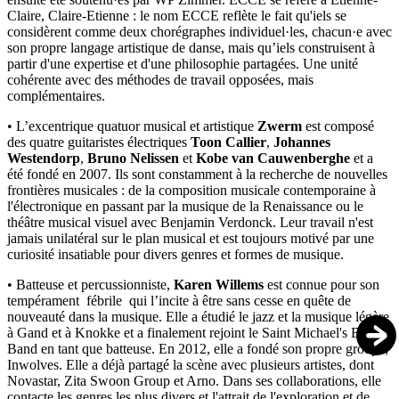
Claire, Claire-Etienne : le nom ECCE reflète le fait qu'iels se
considèrent comme deux chorégraphes individuel·les, chacun·e avec
son propre langage artistique de danse, mais qu’iels construisent à
partir d'une expertise et d'une philosophie partagées. Une unité
cohérente avec des méthodes de travail opposées, mais
complémentaires.
• L’excentrique quatuor musical et artistique
Zwerm
est composé
des quatre guitaristes électriques
Toon Callier
,
Johannes
Westendorp
,
Bruno Nelissen
et
Kobe van Cauwenberghe
et a
été fondé en 2007. Ils sont constamment à la recherche de nouvelles
frontières musicales : de la composition musicale contemporaine à
l'électronique en passant par la musique de la Renaissance ou le
théâtre musical visuel avec Benjamin Verdonck. Leur travail n'est
jamais unilatéral sur le plan musical et est toujours motivé par une
curiosité insatiable pour divers genres et formes de musique.
• Batteuse et percussionniste,
Karen Willems
est connue pour son
tempérament fébrile qui l’incite à être sans cesse en quête de
nouveauté dans la musique. Elle a étudié le jazz et la musique légère
à Gand et à Knokke et a finalement rejoint le Saint Michael's Big
Band en tant que batteuse. En 2012, elle a fondé son propre groupe,
Inwolves. Elle a déjà partagé la scène avec plusieurs artistes, dont
Novastar, Zita Swoon Group et Arno. Dans ses collaborations, elle
contacte les genres les plus divers et l'attrait de l'exploration et de