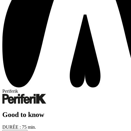
Periferik
Good to know
DURÉE :
75 min.