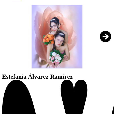
1
/
9
Estefanía Álvarez Ramírez