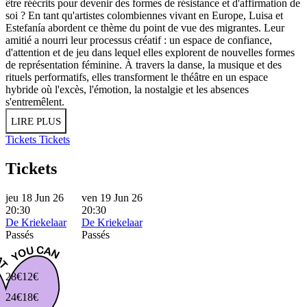
être réécrits pour devenir des formes de résistance et d'affirmation de
soi ? En tant qu'artistes colombiennes vivant en Europe, Luisa et
Estefanía abordent ce thème du point de vue des migrantes. Leur
amitié a nourri leur processus créatif : un espace de confiance,
d'attention et de jeu dans lequel elles explorent de nouvelles formes
de représentation féminine. À travers la danse, la musique et des
rituels performatifs, elles transforment le théâtre en un espace
hybride où l'excès, l'émotion, la nostalgie et les absences
s'entremêlent.
LIRE PLUS
Tickets
Tickets
Tickets
jeu 18 Jun 26
ven 19 Jun 26
20:30
20:30
De Kriekelaar
De Kriekelaar
Passés
Passés
28€
12€
24€
18€