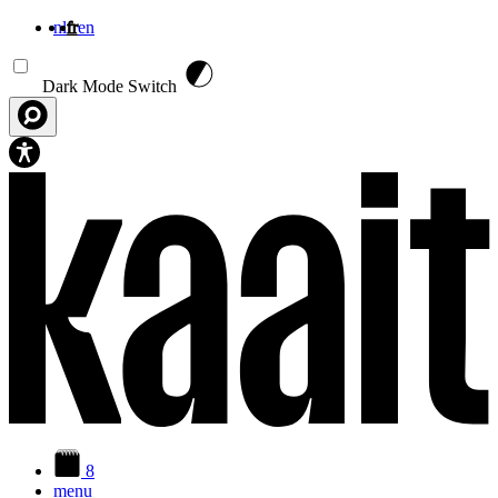
nl
fr
en
Aller au contenu principal
Dark Mode Switch
8
menu