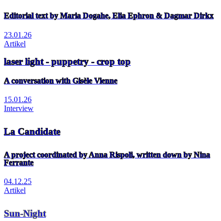
Editorial text by Maria Dogahe, Elia Ephron & Dagmar Dirkx
23.01.26
Artikel
laser light - puppetry - crop top
A conversation with Gisèle Vienne
15.01.26
Interview
La Candidate
A project coordinated by Anna Rispoli, written down by Nina
Ferrante
04.12.25
Artikel
Sun-Night