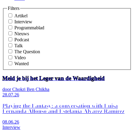
Filters
Artikel
Interview
Programmablad
Nieuws
Podcast
Talk
The Question
Video
Wanted
Meld je bij het Leger van de Waardigheid
door Chokri Ben Chikha
28.07.26
Playing the Fantasy: a conversation with Luisa
Fernanda Alfonso and Estefanía Álvarez Ramírez
08.06.26
Interview