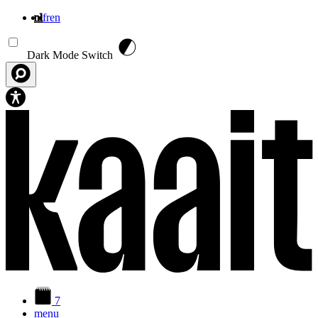
nl
fr
en
Overslaan en naar de inhoud gaan
Dark Mode Switch
7
menu