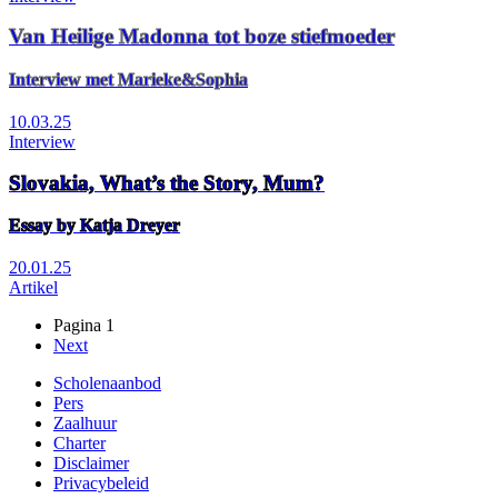
Van Heilige Madonna tot boze stiefmoeder
Interview met Marieke&Sophia
10.03.25
Interview
Slovakia, What’s the Story, Mum?
Essay by Katja Dreyer
20.01.25
Artikel
Pagina 1
Volgende
Next
Paginering
pagina
Scholenaanbod
Pers
Footer
Zaalhuur
Charter
Disclaimer
Privacybeleid