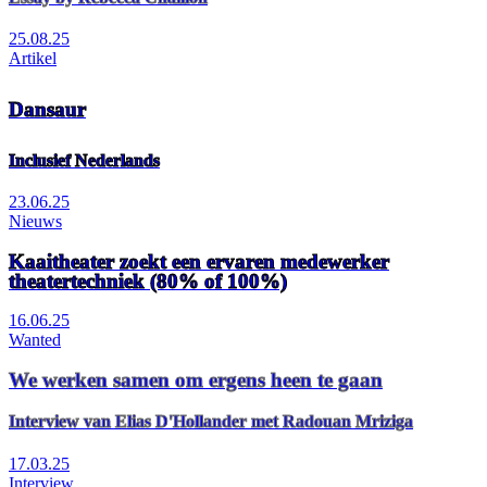
25.08.25
Artikel
Dansaur
Inclusief Nederlands
23.06.25
Nieuws
Kaaitheater zoekt een ervaren medewerker
theatertechniek (80% of 100%)
16.06.25
Wanted
We werken samen om ergens heen te gaan
Interview van Elias D'Hollander met Radouan Mriziga
17.03.25
Interview