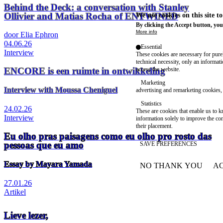
Behind the Deck: a conversation with Stanley
Ollivier and Matias Rocha of ENTWINED
We use cookies on this site t
By clicking the Accept button, you
More info
door Elia Ephron
04.06.26
Essential
Interview
These cookies are necessary for purel
technical necessity, only an informat
ENCORE is een ruimte in ontwikkeling
access the website.
Marketing
Interview with Moussa Cheniguel
advertising and remarketing cookies, 
Statistics
24.02.26
These are cookies that enable us to
Interview
information solely to improve the con
their placement.
Eu olho pras paisagens como eu olho pro rosto das
pessoas que eu amo
SAVE PREFERENCES
Essay by Mayara Yamada
NO THANK YOU
AC
WITHDRAW CONSEN
27.01.26
Artikel
Lieve lezer,