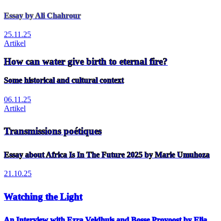
Essay by Ali Chahrour
25.11.25
Artikel
How can water give birth to eternal fire?
Some historical and cultural context
06.11.25
Artikel
Transmissions poétiques
Essay about Africa Is In The Future 2025 by Marie Umuhoza
21.10.25
Watching the Light
An Interview with Ezra Veldhuis and Bosse Provoost by Elia