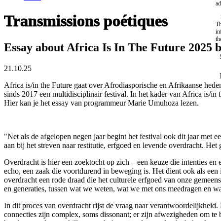
ad
Transmissions poétiques
Th
in
th
Essay about Africa Is In The Future 2025
21.10.25
Africa is/in the Future gaat over Afrodiasporische en Afrikaanse hed
sinds 2017 een multidisciplinair festival. In het kader van Africa is/
Hier kan je het essay van programmeur Marie Umuhoza lezen.
"Net als de afgelopen negen jaar begint het festival ook dit jaar met 
aan bij het streven naar restitutie, erfgoed en levende overdracht. He
Overdracht is hier een zoektocht op zich – een keuze die intenties en 
echo, een zaak die voortdurend in beweging is. Het dient ook als ee
overdracht een rode draad die het culturele erfgoed van onze gemeens
en generaties, tussen wat we weten, wat we met ons meedragen en w
In dit proces van overdracht rijst de vraag naar verantwoordelijkhei
connecties zijn complex, soms dissonant; er zijn afwezigheden om te 