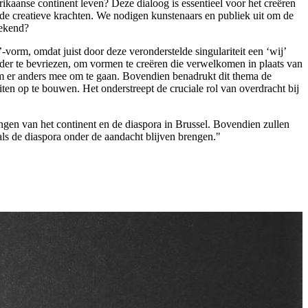
aanse continent leven? Deze dialoog is essentieel voor het creëren
eerde creatieve krachten. We nodigen kunstenaars en publiek uit om de
 gekend?
-vorm, omdat juist door deze veronderstelde singulariteit een ‘wij’
onder te bevriezen, om vormen te creëren die verwelkomen in plaats van
r om er anders mee om te gaan. Bovendien benadrukt dit thema de
en op te bouwen. Het onderstreept de cruciale rol van overdracht bij
ingen van het continent en de diaspora in Brussel. Bovendien zullen
 als de diaspora onder de aandacht blijven brengen."