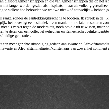
van diasporagemeenschappen en die van gemeenschappen die op het Afrik
en niet langer worden gezien als misplaatst, maar als volledig gerealis
 vraag te stellen: hoe behouden we wat we niet – of nauwelijks – hebben
 raakt, zonder de aantrekkingskracht na te bootsen. Ik spreek in de ‘ik’
rijk; het bevestigt een esthetiek – een manier om te laten resoneren z
n, niet als verzet tegen de moderniteit, noch om die uit te wissen, maa
n te delen om een collectief geheugen en gemeenschappelijke identiteit
ls huidige generaties.
dt er een meer gerichte uitnodiging gedaan aan zwarte en Afro-afstammel
en van zwarte en Afro-afstammelingen/kunstenaars van zowel het continent