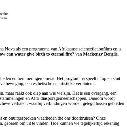
e this
ree to
ema Nova als een programma van Afrikaanse sciencefictionfilms en is
ow can water give birth to eternal fire?
van
Mackenzy Bergile
.
ligheden en herinneringen omvat. Het programma speelt in op en sluit
ieve beweging, een esthetische en artistieke verbintenis.
oen, maar raakt ook diep aan wie we zijn. Het is een overgang, een
ro-afstammelingen en Afro-diasporagemeenschappen. Daarom wordt
lectieve verhalen, waarbij verbindingen worden gelegd tussen gebieden
ma's en onuitgesproken waarheden die ons doorkruisen? Onze
n, gebaren om uit te vinden. Hoe kunnen we tegelijkertijd rekening