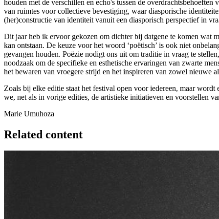
houden met de verschillen en echo's tussen de overdrachtsbehoeften 
van ruimtes voor collectieve bevestiging, waar diasporische identiteit
(her)constructie van identiteit vanuit een diasporisch perspectief in
Dit jaar heb ik ervoor gekozen om dichter bij datgene te komen wat mij
kan ontstaan. De keuze voor het woord ‘poëtisch’ is ook niet onbelang
gevangen houden. Poëzie nodigt ons uit om traditie in vraag te stelle
noodzaak om de specifieke en esthetische ervaringen van zwarte mense
het bewaren van vroegere strijd en het inspireren van zowel nieuwe a
Zoals bij elke editie staat het festival open voor iedereen, maar wor
we, net als in vorige edities, de artistieke initiatieven en voorstell
Marie Umuhoza
Related content