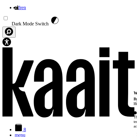
nl
fr
en
Overslaan en naar de inhoud gaan
Dark Mode Switch
W
By
Mo
Th
te
ac
8
menu