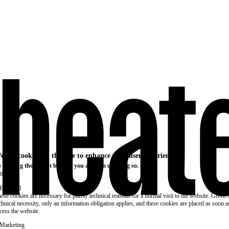
e use cookies on this site to enhance your user experience
 clicking the Accept button, you agree to us doing so.
re info
Essential
ese cookies are necessary for purely technical reasons for a normal visit to the website. Given 
chnical necessity, only an information obligation applies, and these cookies are placed as soon 
cess the website.
Marketing