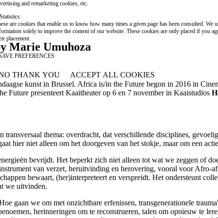
vertising and remarketing cookies, etc.
Statistics
ese are cookies that enable us to know how many times a given page has been consulted. We us
formation solely to improve the content of our website. These cookies are only placed if you ag
eir placement.
 by Marie Umuhoza
SAVE PREFERENCES
NO THANK YOU
ACCEPT ALL COOKIES
WITHDRAW CONSENT
endaagse kunst in Brussel. Africa is/in the Future begon in 2016 in Cin
in the Future presenteert Kaaitheater op 6 en 7 november in Kaaistudios
H
een transversaal thema: overdracht, dat verschillende disciplines, gevoe
t gaat hier niet alleen om het doorgeven van het stokje, maar om een act
energieën bevrijdt. Het beperkt zich niet alleen tot wat we zeggen of d
n instrument van verzet, heruitvinding en herovering, vooral voor Af
chappen bewaart, (her)interpreteert en verspreidt. Het ondersteunt col
at we uitvinden.
d. Hoe gaan we om met onzichtbare erfenissen, transgenerationele trau
benoemen, herinneringen om te reconstrueren, talen om opnieuw te lere