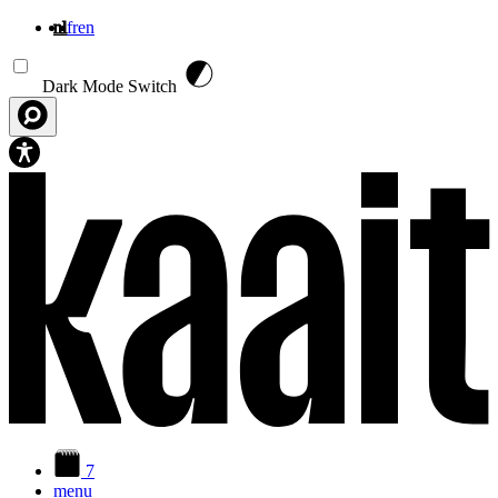
nl
fr
en
Overslaan en naar de inhoud gaan
Dark Mode Switch
7
menu