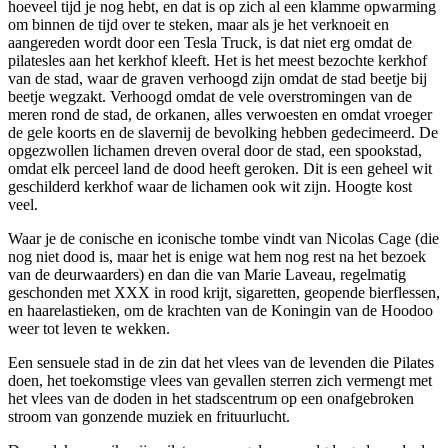
hoeveel tijd je nog hebt, en dat is op zich al een klamme opwarming
om binnen de tijd over te steken, maar als je het verknoeit en
aangereden wordt door een Tesla Truck, is dat niet erg omdat de
pilatesles aan het kerkhof kleeft. Het is het meest bezochte kerkhof
van de stad, waar de graven verhoogd zijn omdat de stad beetje bij
beetje wegzakt. Verhoogd omdat de vele overstromingen van de
meren rond de stad, de orkanen, alles verwoesten en omdat vroeger
de gele koorts en de slavernij de bevolking hebben gedecimeerd. De
opgezwollen lichamen dreven overal door de stad, een spookstad,
omdat elk perceel land de dood heeft geroken. Dit is een geheel wit
geschilderd kerkhof waar de lichamen ook wit zijn. Hoogte kost
veel.
Waar je de conische en iconische tombe vindt van Nicolas Cage (die
nog niet dood is, maar het is enige wat hem nog rest na het bezoek
van de deurwaarders) en dan die van Marie Laveau, regelmatig
geschonden met XXX in rood krijt, sigaretten, geopende bierflessen,
en haarelastieken, om de krachten van de Koningin van de Hoodoo
weer tot leven te wekken.
Een sensuele stad in de zin dat het vlees van de levenden die Pilates
doen, het toekomstige vlees van gevallen sterren zich vermengt met
het vlees van de doden in het stadscentrum op een onafgebroken
stroom van gonzende muziek en frituurlucht.