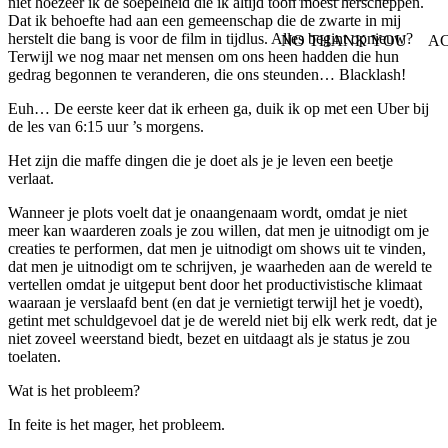
niet hoezeer ik de soepelheid die ik altijd toon moest herscheppen.
Dat ik behoefte had aan een gemeenschap die de zwarte in mij
herstelt die bang is voor de film in tijdlus. Alles begint opnieuw?
NO THANK YOU
AC
WITHDRAW CONSEN
Terwijl we nog maar net mensen om ons heen hadden die hun
gedrag begonnen te veranderen, die ons steunden… Blacklash!
Euh… De eerste keer dat ik erheen ga, duik ik op met een Uber bij
de les van 6:15 uur ’s morgens.
Het zijn die maffe dingen die je doet als je je leven een beetje
verlaat.
Wanneer je plots voelt dat je onaangenaam wordt, omdat je niet
meer kan waarderen zoals je zou willen, dat men je uitnodigt om je
creaties te performen, dat men je uitnodigt om shows uit te vinden,
dat men je uitnodigt om te schrijven, je waarheden aan de wereld te
vertellen omdat je uitgeput bent door het productivistische klimaat
waaraan je verslaafd bent (en dat je vernietigt terwijl het je voedt),
getint met schuldgevoel dat je de wereld niet bij elk werk redt, dat je
niet zoveel weerstand biedt, bezet en uitdaagt als je status je zou
toelaten.
Wat is het probleem?
In feite is het mager, het probleem.