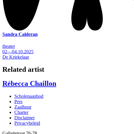
Sandra Calderan
theater
02—04.10.2025
De Kriekelaar
Related artist
Rébecca Chaillon
Scholenaanbod
Pers
Footer
Zaalhuur
Charter
Disclaimer
Privacybeleid
Gallaitstraat 76-78