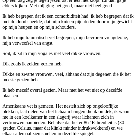
Op een dag zeg je tegen jezelf dat er iets niet klopt. En dan ga je
elders kijken. Met mij ging het goed, maar niet heel goed.
Ik heb begrepen dat ik een comorbiditeit had, ik heb begrepen dat ik
met de dood speelde, dat mijn knieën pijn deden door mijn gewicht
op mijn heupen en op mijn schouders.
Ik heb mijn traumatisch vet begrepen, mijn bevroren vreugdeolie,
mijn vetweefsel van angst.
Soit, ik zit in mijn yogales met veel dikke vrouwen.
Dik zoals ik zelden gezien heb.
Dikke en zwarte vrouwen, veel, althans dat zijn degenen die ik het
meeste gezien heb.
Ik heb mezelf overal gezien. Maar met het vet niet op dezelfde
plaatsen.
Amerikaans vet is gemeen. Het nestelt zich op ongelooflijke
plekken, laat delen van het lichaam hangen die ik ontdek, ik waan
me in een koelkamer in een slagerij waar lichamen zich in
vertrouwen aanbieden. Behalve dat het er 86° Fahrenheit is (30
graden Celsius, maar dat klinkt minder indrukwekkend) en we
elkaar allemaal zien smelten in dezelfde spiegel.