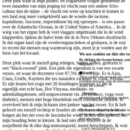
Deze plek waar ik mijn pilates- en yogalessen volgde gedurende de
twee maanden van mijn poging tot vlucht naar een andere Afro-
cultuur dan de mijne – de vlucht om weer op krachten te komen in
een land nog meer vastgekleefd aan de woede die racisme,
kapitalisme, fascisme, imperialisme bij mij oproepen – is een pauze
over de Atlantische Oceaan, in de United States of America… In de
wieg van het ergste heb ik veel vlaggen uitgebraakt die in de wind
klapperden, tijdens de halve lente die ik in New Orleans doorbracht.
In dat ergste land zijn de overlevingstactieken al geslepen, is de rust
zo recent dat mensen nog wantrouwig zijn, moet je je voeden aan de
bron van het kwaad.
We use cookies on this site t
By clicking the Accept button, you
Deze plek waar ik mezelf ging reinigen, huilen, lijden, genezen is
More info
een “black-owned” plek. Een plek die eigendom is van een zwarte
Essential
vrouw, en waar de docenten voor 97,5% niet-wit zijn. Er is Ajax,
These cookies are necessary for purel
Ciara, Gisèle, Kayleen die zes maanden zwanger is, Gina, Alysha.
technical necessity, only an informat
Er zijn lessen hot yoga met 26 houdingen waarvan 12 die ik
access the website.
eigenlijk niet echt kan, Hot Vinyasa, meditatie- en
Marketing
ademhalingslessen, self-empowerment via self-defence, yoga voor
advertising and remarketing cookies, 
diabetici, mensen met hoge bloeddruk en/of chronische ziekten. In
overvloed heb ik mijn lichaam zien janken van het zweet. En ik heb
Statistics
geleerd om mezelf rechtop te houden als een boom maar ook om te
These are cookies that enable us to
information solely to improve the con
buigen als het riet voor de fascistische wind. Ik heb alles geleerd om
their placement.
mijn houding beter te kiezen. Ik had niet door hoezeer ik de
soepelheid die ik elke dag tentoonspreid, moest herscheppen. Ik wist
SAVE PREFERENCES