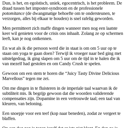
Dun, is het, en egoïstisch, uniek, egocentrisch, is het probleem. De
draad tussen het imposter-syndroom en de professionele
potomitance
(de dwangmatige behoefte om te ondersteunen, te
verzorgen, alles bij elkaar te houden) is snel rafelig geworden.
Men permitteert zich maffe dingen wanneer men nog een laatste
keer wil genieten voor de crisis ons inhaalt. Zolang ze op schermen
leeft, kan je nog ontkennen.
En wat als ik die persoon werd die in staat is om om 5 uur op te
staan om yoga te gaan doen? Terwijl ik vroeger naar bed ging met
uitstelgedrag, ik ging slapen om 5 uur om de tijd in te halen die ik
van mezelf had gestolen en om Candy Crush te spelen.
Gewoon om een stem te horen die “Juicy Tasty Divine Delicious
Marvellous” tegen me zei.
Om me dingen in te fluisteren in de imperiale taal waarvan ik de
subtiliteit mis. Ik begrijp gewoon dat die woorden validerende
compensaties zijn. Dopamine in een vertrouwde taal; een taal van
kleuren, van beloning.
Een snoepje voor een teef (kop naar beneden), zodat ze vergeet te
blaffen.