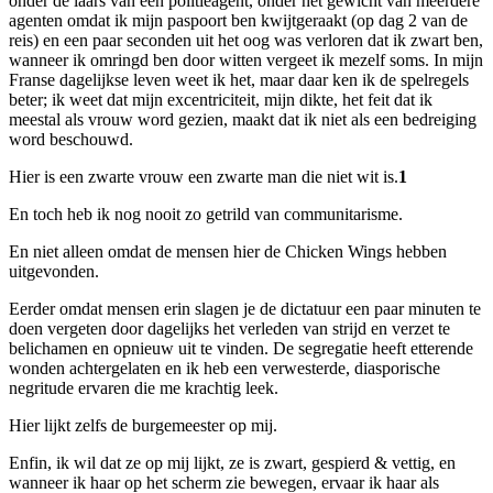
onder de laars van een politieagent, onder het gewicht van meerdere
agenten omdat ik mijn paspoort ben kwijtgeraakt (op dag 2 van de
reis) en een paar seconden uit het oog was verloren dat ik zwart ben,
wanneer ik omringd ben door witten vergeet ik mezelf soms. In mijn
Franse dagelijkse leven weet ik het, maar daar ken ik de spelregels
beter; ik weet dat mijn excentriciteit, mijn dikte, het feit dat ik
meestal als vrouw word gezien, maakt dat ik niet als een bedreiging
word beschouwd.
Hier is een zwarte vrouw een zwarte man die niet wit is.
1
En toch heb ik nog nooit zo getrild van communitarisme.
En niet alleen omdat de mensen hier de Chicken Wings hebben
uitgevonden.
Eerder omdat mensen erin slagen je de dictatuur een paar minuten te
doen vergeten door dagelijks het verleden van strijd en verzet te
belichamen en opnieuw uit te vinden. De segregatie heeft etterende
wonden achtergelaten en ik heb een verwesterde, diasporische
negritude ervaren die me krachtig leek.
Hier lijkt zelfs de burgemeester op mij.
Enfin, ik wil dat ze op mij lijkt, ze is zwart, gespierd & vettig, en
wanneer ik haar op het scherm zie bewegen, ervaar ik haar als