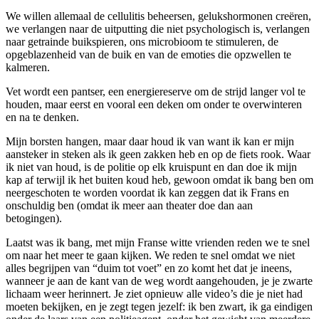
We willen allemaal de cellulitis beheersen, gelukshormonen creëren,
we verlangen naar de uitputting die niet psychologisch is, verlangen
naar getrainde buikspieren, ons microbioom te stimuleren, de
opgeblazenheid van de buik en van de emoties die opzwellen te
kalmeren.
Vet wordt een pantser, een energiereserve om de strijd langer vol te
houden, maar eerst en vooral een deken om onder te overwinteren
en na te denken.
Mijn borsten hangen, maar daar houd ik van want ik kan er mijn
aansteker in steken als ik geen zakken heb en op de fiets rook. Waar
ik niet van houd, is de politie op elk kruispunt en dan doe ik mijn
kap af terwijl ik het buiten koud heb, gewoon omdat ik bang ben om
neergeschoten te worden voordat ik kan zeggen dat ik Frans en
onschuldig ben (omdat ik meer aan theater doe dan aan
betogingen).
Laatst was ik bang, met mijn Franse witte vrienden reden we te snel
om naar het meer te gaan kijken. We reden te snel omdat we niet
alles begrijpen van “duim tot voet” en zo komt het dat je ineens,
wanneer je aan de kant van de weg wordt aangehouden, je je zwarte
lichaam weer herinnert. Je ziet opnieuw alle video’s die je niet had
moeten bekijken, en je zegt tegen jezelf: ik ben zwart, ik ga eindigen