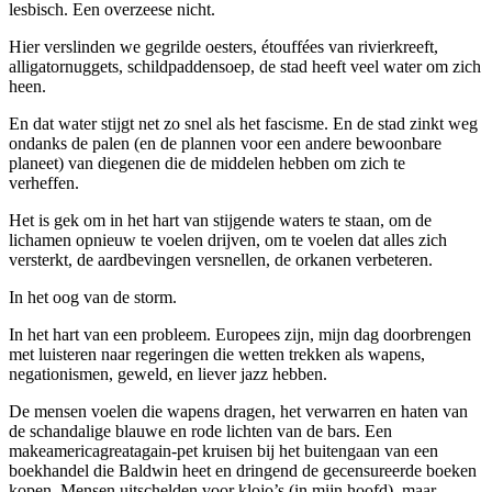
lesbisch. Een overzeese nicht.
Hier verslinden we gegrilde oesters, étouffées van rivierkreeft,
alligatornuggets, schildpaddensoep, de stad heeft veel water om zich
heen.
En dat water stijgt net zo snel als het fascisme. En de stad zinkt weg
ondanks de palen (en de plannen voor een andere bewoonbare
planeet) van diegenen die de middelen hebben om zich te
verheffen.
Het is gek om in het hart van stijgende waters te staan, om de
lichamen opnieuw te voelen drijven, om te voelen dat alles zich
versterkt, de aardbevingen versnellen, de orkanen verbeteren.
In het oog van de storm.
In het hart van een probleem. Europees zijn, mijn dag doorbrengen
met luisteren naar regeringen die wetten trekken als wapens,
negationismen, geweld, en liever jazz hebben.
De mensen voelen die wapens dragen, het verwarren en haten van
de schandalige blauwe en rode lichten van de bars. Een
makeamericagreatagain-pet kruisen bij het buitengaan van een
boekhandel die Baldwin heet en dringend de gecensureerde boeken
kopen. Mensen uitschelden voor klojo’s (in mijn hoofd), maar