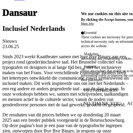
Dansaur
We use cookies on this site t
By clicking the Accept button, you
More info
Inclusief Nederlands
Essential
These cookies are necessary for purel
Nieuws
technical necessity, only an informat
23.06.25
access the website.
Marketing
Sinds 2023 werkt Kaaitheater samen met Bye Bye Binary aan een
advertising and remarketing cookies, 
project rond (gender)inclusieve taal. Het Brusselse collectief van
Statistics
typografen en designers is al lange tijd bezig met het inclusiever
These are cookies that enable us to
maken van het Frans. Voor verschillende Franstalige theaters heeft
information solely to improve the con
het lettertypes ontwikkeld die communicatie zowel vernieuwend als
their placement.
inclusief maken. Dit werk inspireerde ons om met het Nederlands –
een erg andere en anders gegenderde taal - aan de slag te gaan. In
SAVE PREFERENCES
onze workshops hebben we, samen met schrijvenden, taalkundigen
en mensen actief in de culturele sector, vanuit de noden van
NO THANK YOU
AC
genderdiverse personen met de taal gewerkt, gedacht en gespeeld.
WITHDRAW CONSEN
De resultaten van dit proces hebben we op donderdag 20 maart
2025 aan een breder publiek voorgesteld in de Beursschouwburg.
Op deze pagina’s kun je een paar van de typografische ingrepen
zien, ontworpen door Bye Bye Binary, in respons op onze