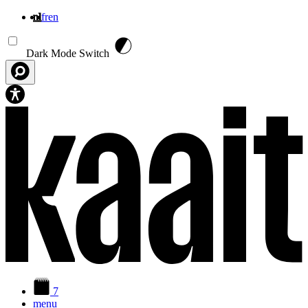
nl
fr
en
Overslaan en naar de inhoud gaan
Dark Mode Switch
7
menu